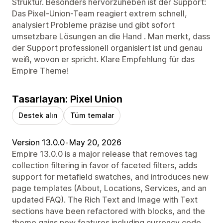
Struktur. Besonders hervorzuheben ist der Support:
Das Pixel-Union-Team reagiert extrem schnell,
analysiert Probleme präzise und gibt sofort
umsetzbare Lösungen an die Hand . Man merkt, dass
der Support professionell organisiert ist und genau
weiß, wovon er spricht. Klare Empfehlung für das
Empire Theme!
Tasarlayan: Pixel Union
Destek alın
Tüm temalar
Version 13.0.0
•
May 20, 2026
Empire 13.0.0 is a major release that removes tag
collection filtering in favor of faceted filters, adds
support for metafield swatches, and introduces new
page templates (About, Locations, Services, and an
updated FAQ). The Rich Text and Image with Text
sections have been refactored with blocks, and the
theme gains new features including currency code