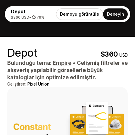
Depot
Demoyu görüntüle
Deneyin
$360 USD
•
79%
Depot
$360
USD
Bulunduğu tema:
Empire
•
Gelişmiş filtreler ve
alışveriş yapılabilir görsellerle büyük
kataloglar için optimize edilmiştir.
Geliştiren:
Pixel Union