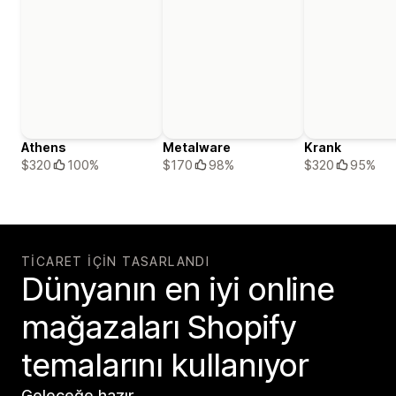
Athens
Metalware
Krank
$320
100%
$170
98%
$320
95%
TICARET IÇIN TASARLANDI
Dünyanın en iyi online
mağazaları Shopify
temalarını kullanıyor
Geleceğe hazır