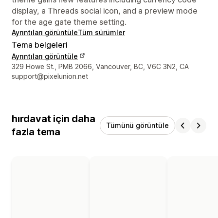
display, a Threads social icon, and a preview mode
for the age gate theme setting.
Ayrıntıları görüntüle
Tüm sürümler
Tema belgeleri
Ayrıntıları görüntüle
Tasarımcı iletişim bilgileri
329 Howe St., PMB 2066, Vancouver, BC, V6C 3N2, CA
support@pixelunion.net
hırdavat için daha
Tümünü görüntüle
fazla tema