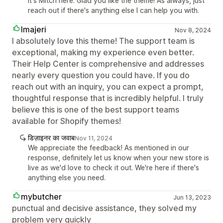
It's Mitch here. Glad you like the theme! As always, just
reach out if there's anything else I can help you with.
Imajeri
Nov 8, 2024
I absolutely love this theme! The support team is
exceptional, making my experience even better.
Their Help Center is comprehensive and addresses
nearly every question you could have. If you do
reach out with an inquiry, you can expect a prompt,
thoughtful response that is incredibly helpful. I truly
believe this is one of the best support teams
available for Shopify themes!
डिज़ाइनर का जवाब
Nov 11, 2024
We appreciate the feedback! As mentioned in our
response, definitely let us know when your new store is
live as we'd love to check it out. We're here if there's
anything else you need.
mybutcher
Jun 13, 2023
punctual and decisive assistance, they solved my
problem very quickly