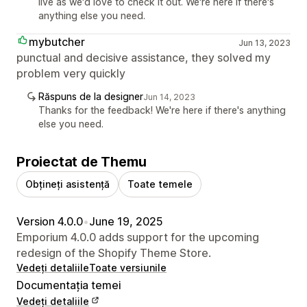
live as we'd love to check it out. We're here if there's
anything else you need.
mybutcher
Jun 13, 2023
punctual and decisive assistance, they solved my
problem very quickly
Răspuns de la designer
Jun 14, 2023
Thanks for the feedback! We're here if there's anything
else you need.
Proiectat de Themu
Obțineți asistență
Toate temele
Version 4.0.0
•
June 19, 2025
Emporium 4.0.0 adds support for the upcoming
redesign of the Shopify Theme Store.
Vedeți detaliile
Toate versiunile
Documentația temei
Vedeți detaliile