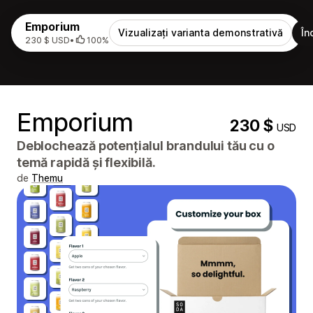
Emporium
Vizualizați varianta demonstrativă
În
230 $ USD
•
100%
Emporium
230 $
USD
Deblochează potențialul brandului tău cu o
temă rapidă și flexibilă.
de
Themu