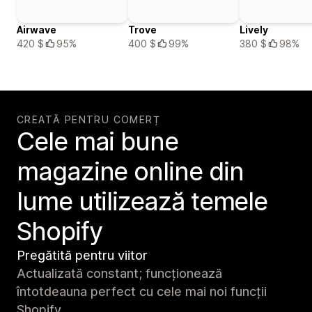
Airwave
Trove
Lively
420 $
95%
400 $
99%
380 $
98%
CREATĂ PENTRU COMERȚ
Cele mai bune
magazine online din
lume utilizează temele
Shopify
Pregătită pentru viitor
Actualizată constant; funcționează
întotdeauna perfect cu cele mai noi funcții
Shopify.