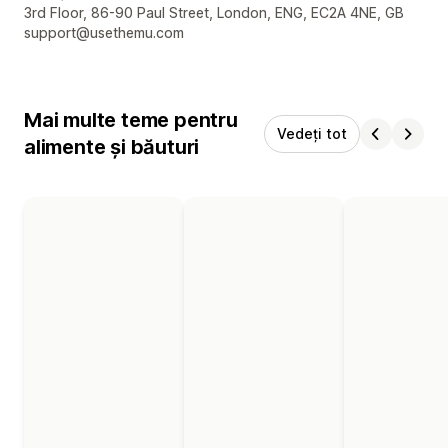
Detaliile de contact ale designerului
3rd Floor, 86-90 Paul Street, London, ENG, EC2A 4NE, GB
support@usethemu.com
Mai multe teme pentru
Vedeți tot
alimente și băuturi