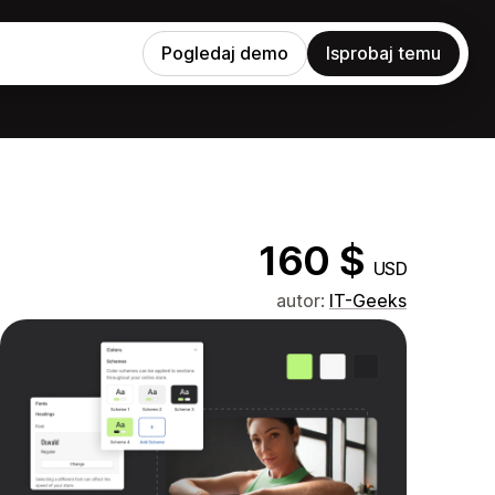
Pogledaj demo
Isprobaj temu
160 $
USD
autor:
IT-Geeks