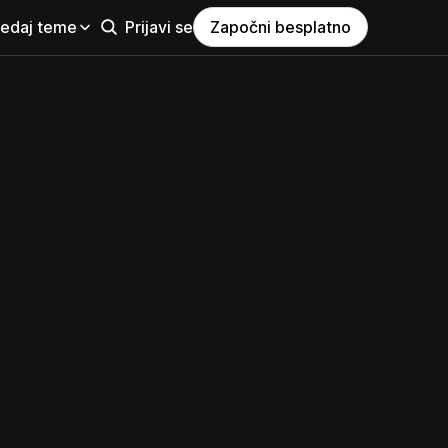
ledaj teme
Prijavi se
Započni besplatno