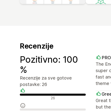
Recenzije
Pozitivno: 100
PRO
The Ene
%
super 
fast an
Recenzije za sve gotove
theme 
postavke: 26
Gree
Pozitivne recenzije
26
Great t
but the