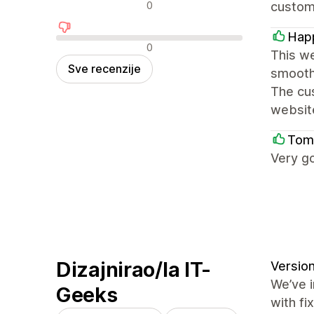
Neutralne recenzije
0
customi
Happ
Negativne recenzije
0
This we
Sve recenzije
smooth 
The cus
websit
Tomm
Very g
Dizajnirao/la IT-
Version
We’ve 
Geeks
with fi