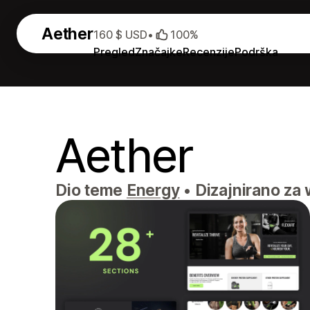
Aether
160 $ USD
•
100%
Pregled
Značajke
Recenzije
Podrška
Aether
Dio teme
Energy
•
Dizajnirano za 