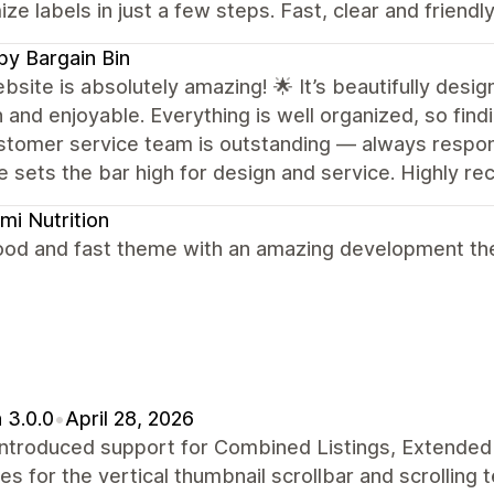
ze labels in just a few steps. Fast, clear and frien
y Bargain Bin
bsite is absolutely amazing! 🌟 It’s beautifully des
and enjoyable. Everything is well organized, so findi
tomer service team is outstanding — always responsiv
e sets the bar high for design and service. Highly 
i Nutrition
ood and fast theme with an amazing development the
 3.0.0
•
April 28, 2026
introduced support for Combined Listings, Extended 
xes for the vertical thumbnail scrollbar and scrolling