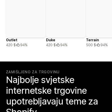
Outlet
Duke
Terrain
420 $
94%
420 $
94%
500 $
94%
ZAMIŠLJENO ZA TRGOVINU
Najbolje svjetske
internetske trgovine
upotrebljavaju teme za