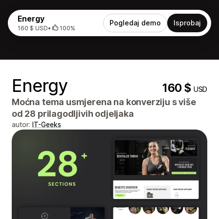
Energy
Pogledaj demo
Isprobaj
160 $ USD
•
100%
Energy
160 $
USD
Moćna tema usmjerena na konverziju s više
od 28 prilagodljivih odjeljaka
autor:
IT-Geeks