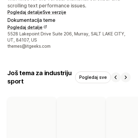
scrolling text performance issues.
Pogledaj detalje
Sve verzije
Dokumentacija teme
Pogledaj detalje
Podaci za kontakt dizajnera
5528 Lakepoint Drive Suite 206, Murray, SALT LAKE CITY,
UT, 84107, US
themes@itgeeks.com
Još tema za industriju
Pogledaj sve
sport