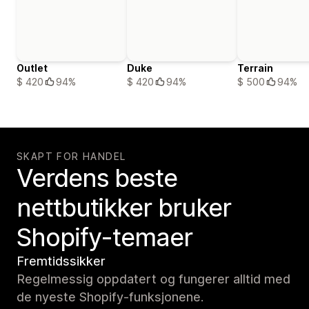
Outlet
Duke
Terrain
$ 420
94%
$ 420
94%
$ 500
94%
SKAPT FOR HANDEL
Verdens beste
nettbutikker bruker
Shopify-temaer
Fremtidssikker
Regelmessig oppdatert og fungerer alltid med
de nyeste Shopify-funksjonene.