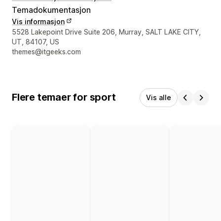
Temadokumentasjon
Vis informasjon
Designerens kontaktinfo
5528 Lakepoint Drive Suite 206, Murray, SALT LAKE CITY,
UT, 84107, US
themes@itgeeks.com
Flere temaer for sport
Vis alle