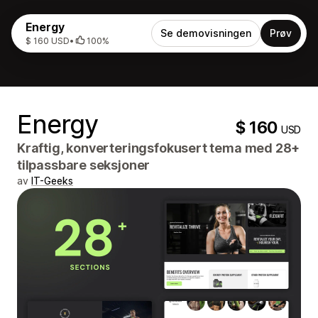
Energy
Se demovisningen
Prøv
$ 160 USD
•
100%
Energy
$ 160
USD
Kraftig, konverteringsfokusert tema med 28+
tilpassbare seksjoner
av
IT-Geeks