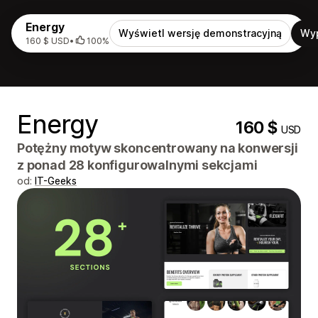
Energy
Wyświetl wersję demonstracyjną
Wy
160 $ USD
•
100%
Energy
160 $
USD
Potężny motyw skoncentrowany na konwersji
z ponad 28 konfigurowalnymi sekcjami
od:
IT-Geeks