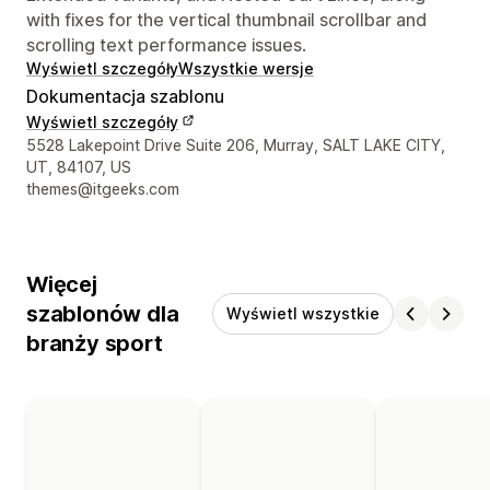
with fixes for the vertical thumbnail scrollbar and
scrolling text performance issues.
Wyświetl szczegóły
Wszystkie wersje
Dokumentacja szablonu
Wyświetl szczegóły
Dane kontaktowe projektanta
5528 Lakepoint Drive Suite 206, Murray, SALT LAKE CITY,
UT, 84107, US
themes@itgeeks.com
Więcej
szablonów dla
Wyświetl wszystkie
branży sport