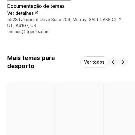
Documentação de temas
Ver detalhes
Detalhes de contacto do designer
5528 Lakepoint Drive Suite 206, Murray, SALT LAKE CITY,
UT, 84107, US
themes@itgeeks.com
Mais temas para
Ver todos
desporto