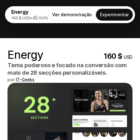
Energy
Ver demonstração
Experimentar
160 $ USD
•
100%
Energy
160 $
USD
Tema poderoso e focado na conversão com
mais de 28 secções personalizáveis.
por
IT-Geeks