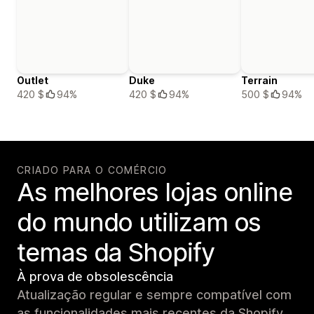
Outlet
Duke
Terrain
420 $
94%
420 $
94%
500 $
94%
CRIADO PARA O COMÉRCIO
As melhores lojas online
do mundo utilizam os
temas da Shopify
À prova de obsolescência
Atualização regular e sempre compatível com
as funcionalidades mais recentes da Shopify.