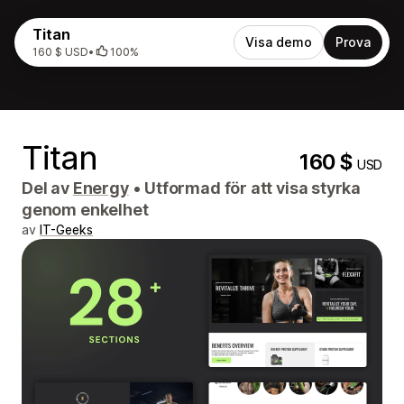
Titan
Visa demo
Prova
160 $ USD
•
100%
Titan
160 $
USD
Del av
Energy
•
Utformad för att visa styrka
genom enkelhet
av
IT-Geeks