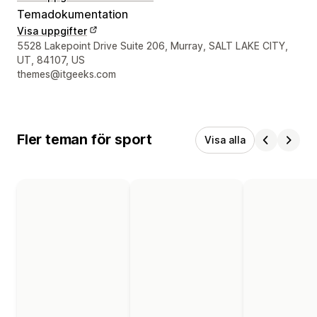
Temadokumentation
Visa uppgifter
Designerns kontaktuppgifter
5528 Lakepoint Drive Suite 206, Murray, SALT LAKE CITY,
UT, 84107, US
themes@itgeeks.com
Fler teman för sport
Visa alla