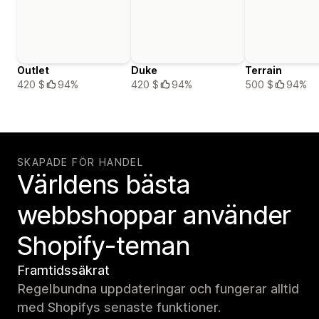
Outlet
Duke
Terrain
420 $
94%
420 $
94%
500 $
94%
SKAPADE FÖR HANDEL
Världens bästa
webbshoppar använder
Shopify-teman
Framtidssäkrat
Regelbundna uppdateringar och fungerar alltid
med Shopifys senaste funktioner.