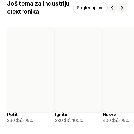
Još tema za industriju
Pogledaj sve
elektronika
Petit
Ignite
Nexvo
390 $
99%
380 $
100%
400 $
99%