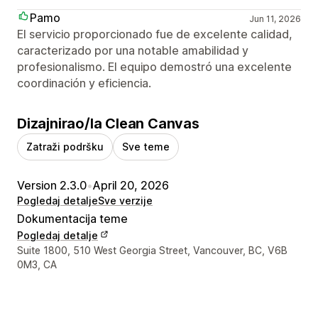
Pamo
Jun 11, 2026
El servicio proporcionado fue de excelente calidad,
caracterizado por una notable amabilidad y
profesionalismo. El equipo demostró una excelente
coordinación y eficiencia.
Dizajnirao/la Clean Canvas
Zatraži podršku
Sve teme
Version 2.3.0
•
April 20, 2026
Pogledaj detalje
Sve verzije
Dokumentacija teme
Pogledaj detalje
Podaci za kontakt dizajnera
Suite 1800, 510 West Georgia Street, Vancouver, BC, V6B
0M3, CA