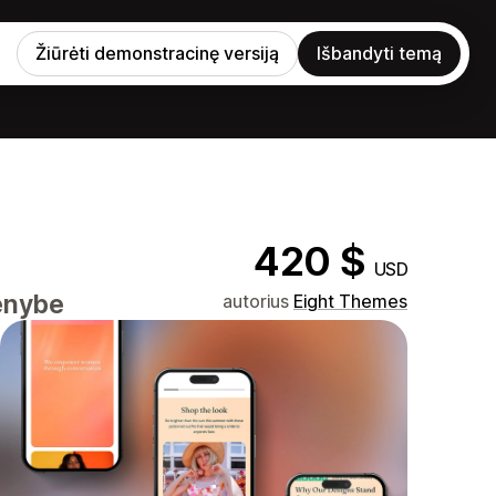
Žiūrėti demonstracinę versiją
Išbandyti temą
420 $
USD
menybe
autorius
Eight Themes