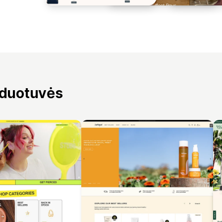
rduotuvės