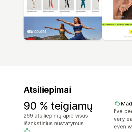
Atsiliepimai
90 % teigiamų
Mad
I've be
269 atsiliepimų apie visus
very ea
išankstinius nustatymus
even wi