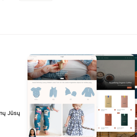
inų Jūsų