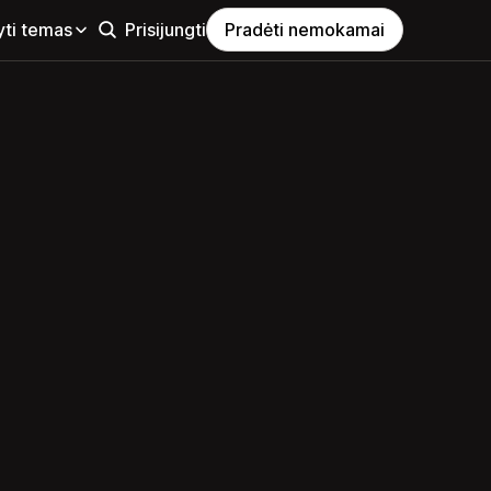
yti temas
Prisijungti
Pradėti nemokamai