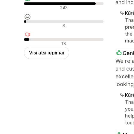
and inc
Teigiami atsiliepimai
243
Kūr
Tha
Neutralūs atsiliepimai
8
prem
the 
mad
Neigiami atsiliepimai
18
Visi atsiliepimai
Gen
We rela
and cu
excelle
looking
Kūr
Tha
your
help
tou