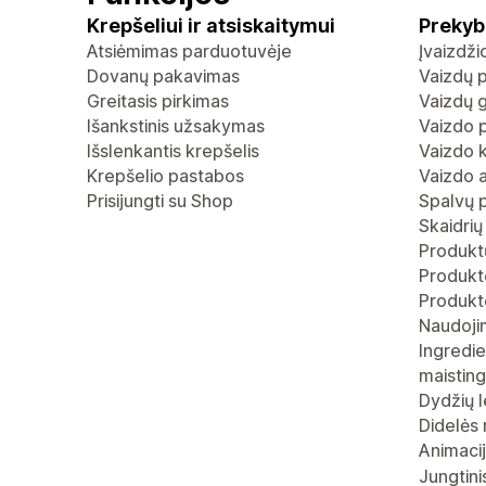
Krepšeliui ir atsiskaitymui
Prekyb
Atsiėmimas parduotuvėje
Įvaizdž
Dovanų pakavimas
Vaizdų p
Greitasis pirkimas
Vaizdų g
Išankstinis užsakymas
Vaizdo p
Išslenkantis krepšelis
Vaizdo 
Krepšelio pastabos
Vaizdo 
Prisijungti su Shop
Spalvų 
Skaidrių
Produktų
Produkto
Produkt
Naudoji
Ingredie
maistin
Dydžių l
Didelės 
Animaci
Jungtini