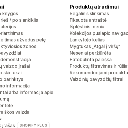
ai
Produktų atradimui
io knygos
Begalinis slinkimas
rieš / po slankiklis
Fiksuota antraštė
alerijos
Išplėstinis meniu
riartinimas
Kolekcijos puslapio navigac
keitimas užvedus pelę
Lankytojo kelias
aktyviosios zonos
Mygtukas „Atgal į viršų“
pavyzdžiai
Neseniai peržiūrėta
 demonstracija
Patobulinta paieška
 vaizdo įrašai
Produktų filtravimas ir rūši
 skirtukai
Rekomenduojami produkta
o parinktys
Vaizdinių pavyzdžių filtrai
mo informacija
ntai arba informacija apie
gumą
entelė
raiškos vaizdai
ja
s įrašas
SHOPIFY PLUS