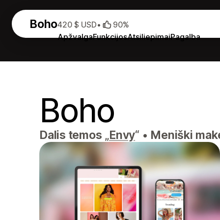
Boho
420 $ USD
•
90%
Apžvalga
Funkcijos
Atsiliepimai
Pagalba
Boho
Dalis temos „
Envy
“
•
Meniški maket