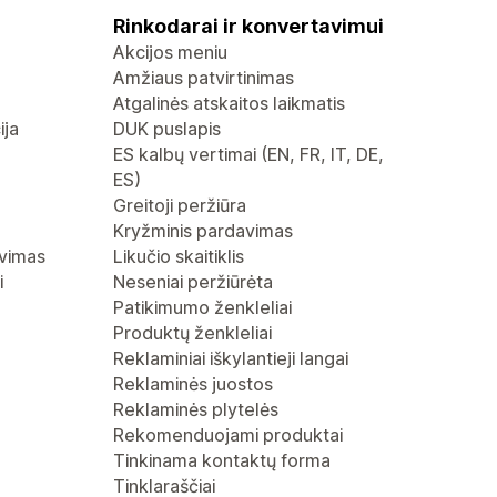
Rinkodarai ir konvertavimui
Akcijos meniu
Amžiaus patvirtinimas
Atgalinės atskaitos laikmatis
ija
DUK puslapis
ES kalbų vertimai (EN, FR, IT, DE,
ES)
Greitoji peržiūra
Kryžminis pardavimas
avimas
Likučio skaitiklis
i
Neseniai peržiūrėta
Patikimumo ženkleliai
Produktų ženkleliai
Reklaminiai iškylantieji langai
Reklaminės juostos
Reklaminės plytelės
Rekomenduojami produktai
Tinkinama kontaktų forma
Tinklaraščiai