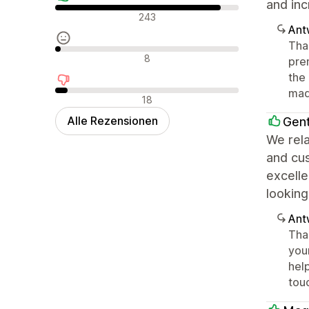
and inc
Positive Bewertungen
243
Ant
Tha
Neutrale Bewertungen
8
prem
the 
mad
Negative Bewertungen
18
Alle Rezensionen
Gen
We rela
and cu
excelle
looking
Ant
Tha
your
help
tou