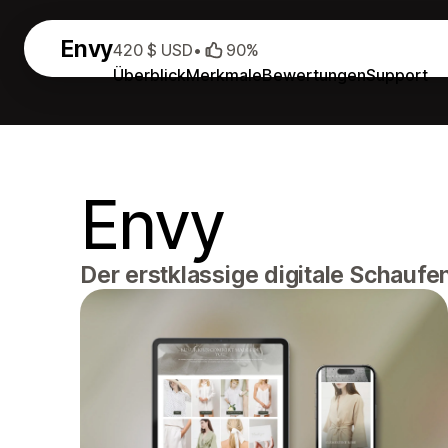
Envy
420 $ USD
•
90%
Überblick
Merkmale
Bewertungen
Support
Envy
Der erstklassige digitale Schaufe