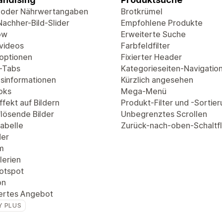
 oder Nährwertangaben
Brotkrümel
Nachher-Bild-Slider
Empfohlene Produkte
ow
Erweiterte Suche
videos
Farbfeldfilter
optionen
Fixierter Header
-Tabs
Kategorieseiten-Navigatio
sinformationen
Kürzlich angesehen
oks
Mega-Menü
fekt auf Bildern
Produkt-Filter und -Sortie
lösende Bilder
Unbegrenztes Scrollen
abelle
Zurück-nach-oben-Schaltf
der
m
lerien
Hotspot
on
ertes Angebot
Y PLUS