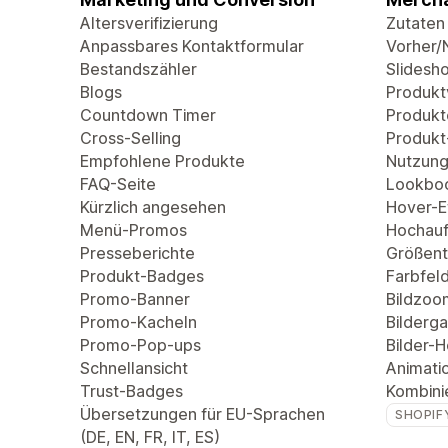
Altersverifizierung
Zutaten
Anpassbares Kontaktformular
Vorher/
Bestandszähler
Slidesh
Blogs
Produkt
Countdown Timer
Produkt
Cross-Selling
Produkt
Empfohlene Produkte
Nutzung
FAQ-Seite
Lookbo
Kürzlich angesehen
Hover-Ef
Menü-Promos
Hochauf
Presseberichte
Größent
Produkt-Badges
Farbfel
Promo-Banner
Bildzoo
Promo-Kacheln
Bilderga
Promo-Pop-ups
Bilder-
Schnellansicht
Animati
Trust-Badges
Kombini
Übersetzungen für EU-Sprachen
SHOPIF
(DE, EN, FR, IT, ES)