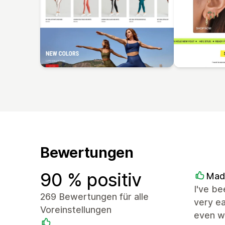
Bewertungen
90 % positiv
Mad
I've be
269 Bewertungen für alle
very ea
Voreinstellungen
even wi