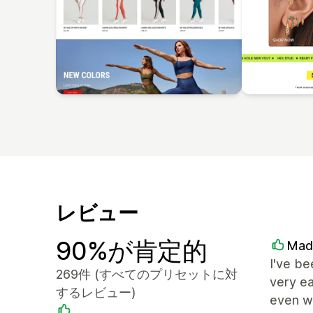
レビュー
90%が肯定的
Mad
I've be
269件 (すべてのプリセットに対
very ea
するレビュー)
even wi