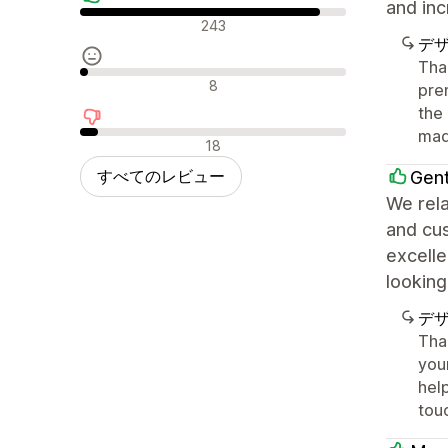
and inc
肯定的なレビュー
243
デ
Tha
中間的なレビュー
8
prem
the 
mad
否定的なレビュー
18
すべてのレビュー
Gen
We rela
and cu
excelle
looking
デ
Tha
your
help
tou