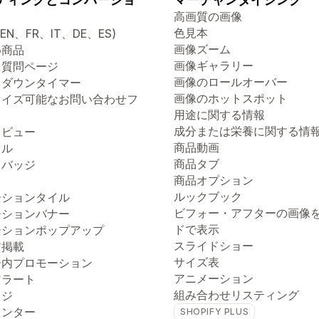
高画質の画像
色見本
(EN、FR、IT、DE、ES)
画像ズーム
め商品
画像ギャラリー
る質問ページ
画像のロールオーバー
トダウンタイマー
画像のホットスポット
マイズ可能なお問い合わせフ
用途に関する情報
成分または栄養に関する情
クビュー
商品動画
セル
商品タブ
トバッジ
商品オプション
ルックブック
ーションタイル
ビフォー・アフターの画像
ーションバナー
ドで表示
ーションポップアップ
スライドショー
ア掲載
サイズ表
ー内プロモーション
アニメーション
アラート
組み合わせリスティング
ッジ
ウンター
SHOPIFY PLUS