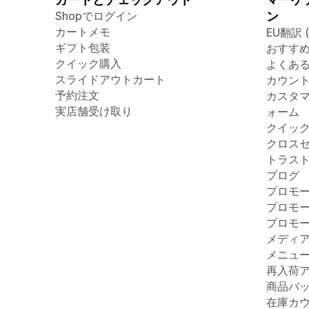
Shopでログイン
ン
カートメモ
EU翻訳 
ギフト包装
おすす
クイック購入
よくあ
スライドアウトカート
カウン
予約注文
カスタ
実店舗受け取り
ォーム
クイッ
クロス
トラス
ブログ
プロモ
プロモ
プロモ
メディ
メニュ
再入荷
商品バ
在庫カ