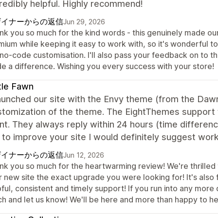
redibly helpful. Highly recommend!
ザイナーからの返信
Jun 29, 2026
nk you so much for the kind words - this genuinely made our 
ium while keeping it easy to work with, so it's wonderful to
no-code customisation. I'll also pass your feedback on to th
e a difference. Wishing you every success with your store!
tle Fawn
unched our site with the Envy theme (from the Dawn
stomization of the theme. The EightThemes support 
nt. They always reply within 24 hours (time differenc
 to improve your site I would definitely suggest work
ザイナーからの返信
Jun 12, 2026
nk you so much for the heartwarming review! We're thrilled 
 new site the exact upgrade you were looking for! It's also 
ful, consistent and timely support! If you run into any more 
ch and let us know! We'll be here and more than happy to he