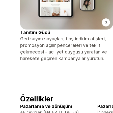
Tanıtım Gücü
Geri sayım sayaçları, flaş indirim afişleri,
promosyon açılır pencereleri ve teklif
çekmecesi - aciliyet duygusu yaratan ve
harekete geçiren kampanyalar yürütün.
Özellikler
Pazarlama ve dönüşüm
Pazarl
AB çevirileri (EN, FR, IT, DE, ES)
İçindekil