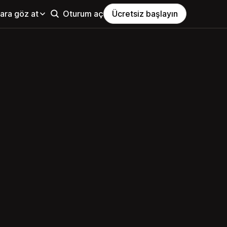
ara göz at
Oturum aç
Ücretsiz başlayın