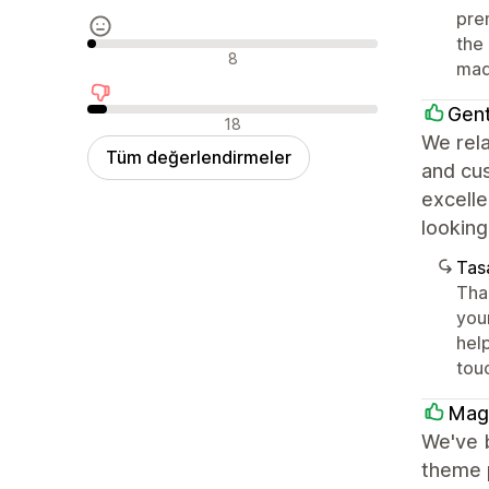
prem
the 
Nötr değerlendirmeler
8
mad
Gen
Olumsuz değerlendirmeler
18
We rela
Tüm değerlendirmeler
and cu
excelle
looking
Tasa
Tha
your
help
tou
Magn
We've 
theme p