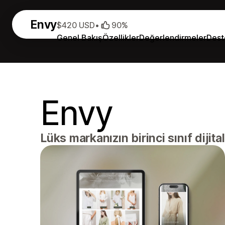
Envy
$420 USD
•
90%
Genel Bakış
Özellikler
Değerlendirmeler
Dest
Envy
Lüks markanızın birinci sınıf dijit