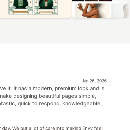
Jun 26, 2026
e it. It has a modern, premium look and is
 make designing beautiful pages simple,
ntastic, quick to respond, knowledgeable,
day. We put a lot of care into making Envy feel