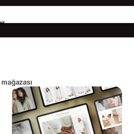
ek
al mağazası