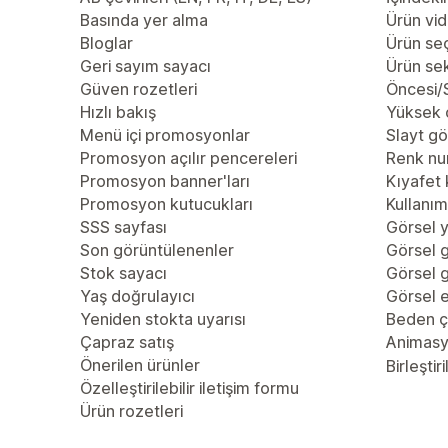
Basında yer alma
Ürün vid
Bloglar
Ürün se
Geri sayım sayacı
Ürün se
Güven rozetleri
Öncesi/S
Hızlı bakış
Yüksek 
Menü içi promosyonlar
Slayt gö
Promosyon açılır pencereleri
Renk nu
Promosyon banner'ları
Kıyafet 
Promosyon kutucukları
Kullanım 
SSS sayfası
Görsel y
Son görüntülenenler
Görsel g
Stok sayacı
Görsel g
Yaş doğrulayıcı
Görsel e
Yeniden stokta uyarısı
Beden çi
Çapraz satış
Animas
Önerilen ürünler
Birleştiri
Özelleştirilebilir iletişim formu
Ürün rozetleri