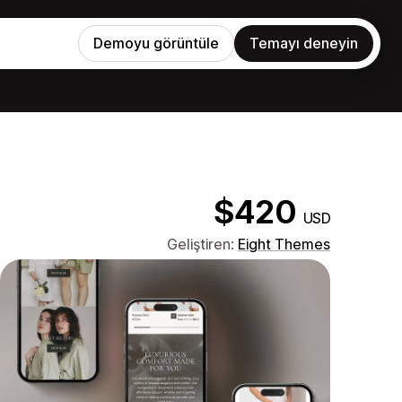
Demoyu görüntüle
Temayı deneyin
$420
USD
Geliştiren:
Eight Themes