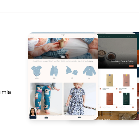
rımla