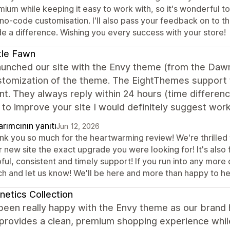
ium while keeping it easy to work with, so it's wonderful to
no-code customisation. I'll also pass your feedback on to th
e a difference. Wishing you every success with your store!
tle Fawn
unched our site with the Envy theme (from the Dawn
stomization of the theme. The EightThemes support 
nt. They always reply within 24 hours (time differenc
 to improve your site I would definitely suggest work
rımcının yanıtı
Jun 12, 2026
nk you so much for the heartwarming review! We're thrilled 
 new site the exact upgrade you were looking for! It's also 
ful, consistent and timely support! If you run into any more 
ch and let us know! We'll be here and more than happy to he
etics Collection
been really happy with the Envy theme as our brand 
rovides a clean, premium shopping experience while o