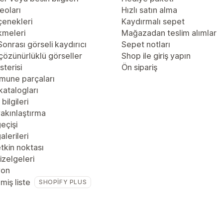
eoları
Hızlı satın alma
çenekleri
Kaydırmalı sepet
kmeleri
Mağazadan teslim alımlar
onrası görseli kaydırıcı
Sepet notları
çözünürlüklü görseller
Shop ile giriş yapın
sterisi
Ön sipariş
mune parçaları
katalogları
bilgileri
akınlaştırma
eçişi
alerileri
tkin noktası
zelgeleri
yon
lmiş liste
SHOPIFY PLUS