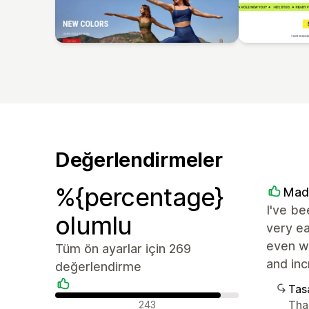
Değerlendirmeler
%{percentage}
Mad
I've be
olumlu
very ea
even wi
Tüm ön ayarlar için 269
and inc
değerlendirme
Tasa
Olumlu değerlendirmeler
Tha
243