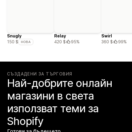
Snugly
Relay
Swirl
420 $
95%
360 $
99%
150 $
НОВА
СЪЗДАДЕНИ ЗА ТЪРГОВИЯ
Най-добрите онлайн
магазини в света
използват теми за
Shopify
Готови за бъдещето