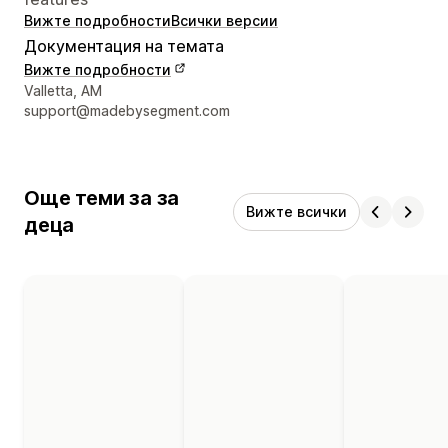
Вижте подробности
Всички версии
Документация на темата
Вижте подробности
Данни за връзка с дизайнера
Valletta, AM
support@madebysegment.com
Още теми за за
Вижте всички
деца