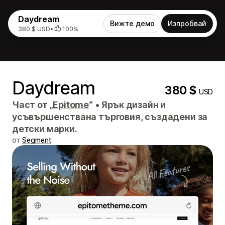
Daydream
Вижте демо
Изпробвай
380 $ USD
•
100%
Daydream
380 $
USD
Част от „
Epitome
“
•
Ярък дизайн и
усъвършенствана търговия, създадени за
детски марки.
от
Segment