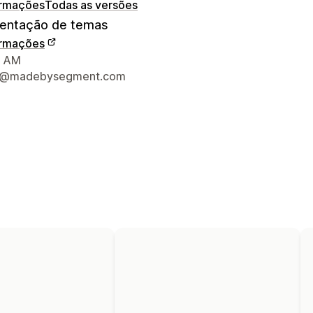
ormações
Todas as versões
ntação de temas
ormações
ções de contato do designer
, AM
t@madebysegment.com