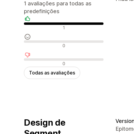
1 avaliações para todas as
predefinições
Avaliações positivas
1
Avaliações neutras
0
Avaliações negativas
0
Todas as avaliações
Design de
Version 
Epitome
Segment