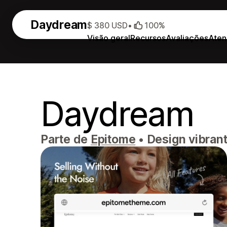
Daydream
$ 380 USD
•
100%
Visão geral
Recursos
Avaliações
Aten
Daydream
Parte de
Epitome
•
Design vibrant