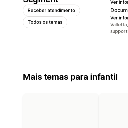
Ver inf
Docume
Receber atendimento
Ver inf
Todos os temas
Informa
Valletta
suppor
Mais temas para infantil