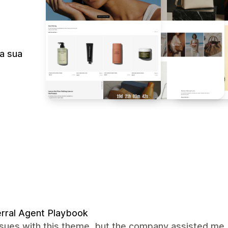
a sua
rral Agent Playbook
ssues with this theme, but the company assisted me.