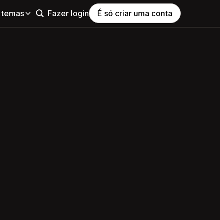
 temas
Fazer login
É só criar uma conta