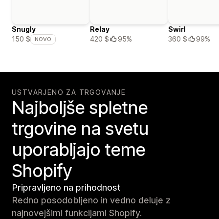
Snugly
Relay
Swirl
420 $
95%
360 $
99%
150 $
NOVO
USTVARJENO ZA TRGOVANJE
Najboljše spletne
trgovine na svetu
uporabljajo teme
Shopify
Pripravljeno na prihodnost
Redno posodobljeno in vedno deluje z
najnovejšimi funkcijami Shopify.