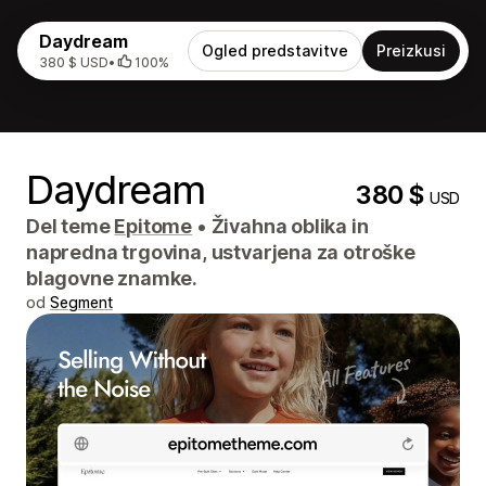
Daydream
Ogled predstavitve
Preizkusi
380 $ USD
•
100%
Daydream
380 $
USD
Del teme
Epitome
•
Živahna oblika in
napredna trgovina, ustvarjena za otroške
blagovne znamke.
od
Segment