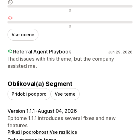
Nevtralne ocene
0
Negativne ocene
0
Vse ocene
Referral Agent Playbook
Jun 29, 2026
I had issues with this theme, but the company
assisted me.
Oblikoval(a) Segment
Pridobi podporo
Vse teme
Version 1.1.1
•
August 04, 2026
Epitome 1.1.1 introduces several fixes and new
features
Prikaži podrobnosti
Vse različice