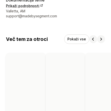
Dokumentacija teme
Prikaži podrobnosti
Podatki za stik z oblikovalcem
Valletta, AM
support@madebysegment.com
Več tem za otroci
Pokaži vse