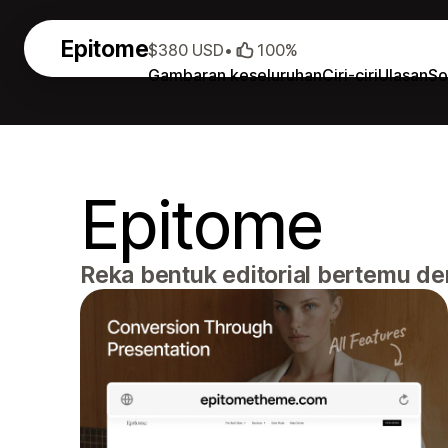
Epitome
$380 USD
•
100%
Gambaran keseluruhan
Ciri-ciri
Ulasan
So
Epitome
Reka bentuk editorial bertemu de