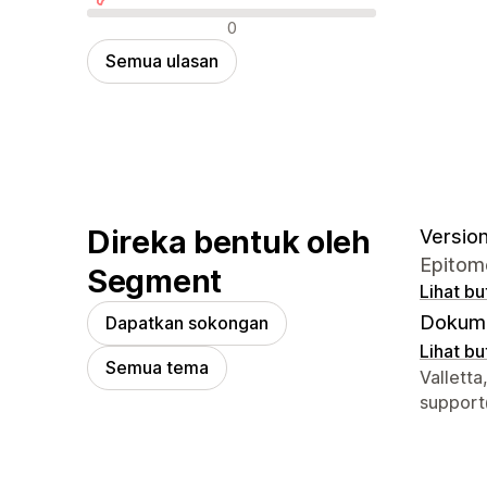
Ulasan negatif
0
Semua ulasan
Direka bentuk oleh
Version 
Epitome
Segment
Lihat bu
Dokume
Dapatkan sokongan
Lihat bu
Semua tema
Butiran
Valletta
suppor