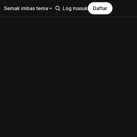
Semak imbas tema
Log masuk
Daftar