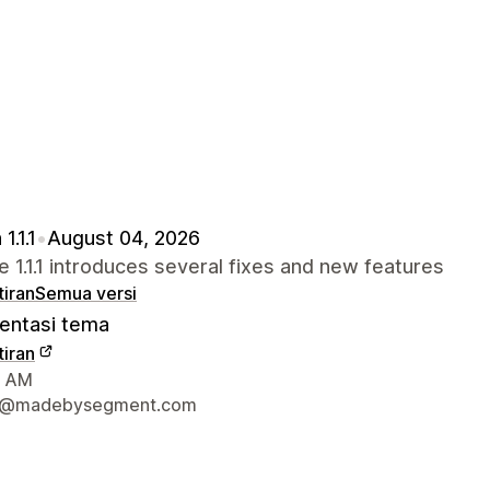
1.1.1
•
August 04, 2026
 1.1.1 introduces several fixes and new features
tiran
Semua versi
ntasi tema
tiran
 perhubungan pereka bentuk
, AM
t@madebysegment.com