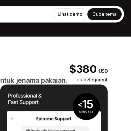
Lihat demo
Cuba tema
$380
USD
untuk jenama pakaian.
oleh
Segment