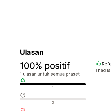
Ulasan
100% positif
Refe
I had i
1 ulasan untuk semua praset
Ulasan positif
1
Ulasan neutral
0