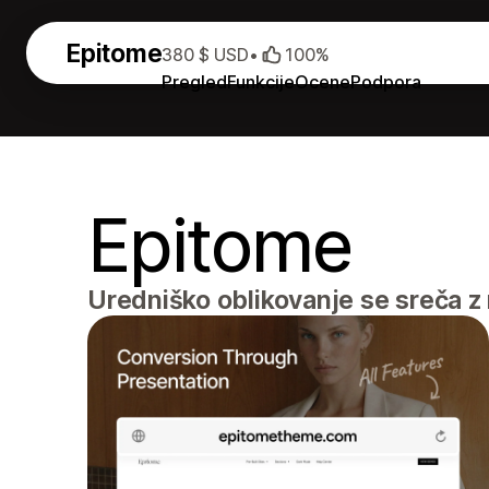
Epitome
380 $ USD
•
100%
Pregled
Funkcije
Ocene
Podpora
Epitome
Uredniško oblikovanje se sreča z