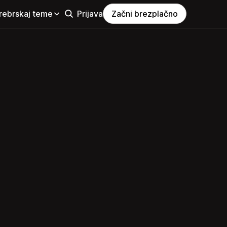
rebrskaj teme
Prijava
Začni brezplačno