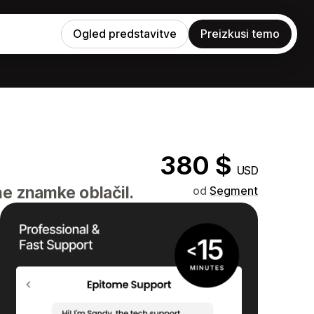
Ogled predstavitve
Preizkusi temo
380 $
USD
ne znamke oblačil.
od
Segment