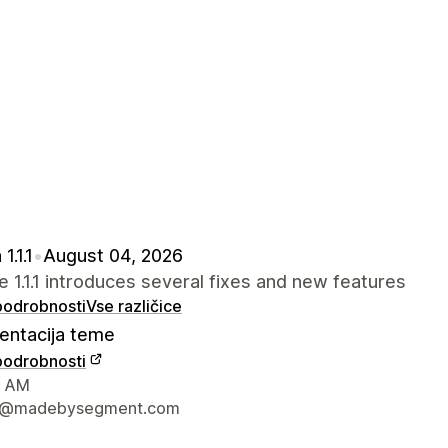
1.1.1
•
August 04, 2026
 1.1.1 introduces several fixes and new features
 podrobnosti
Vse različice
ntacija teme
 podrobnosti
za stik z oblikovalcem
, AM
t@madebysegment.com