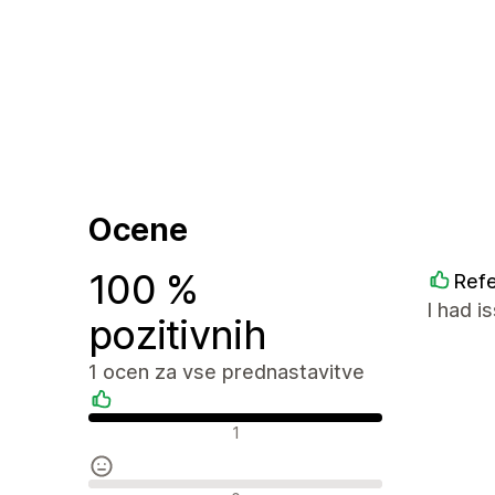
Ocene
100 %
Refe
I had i
pozitivnih
1 ocen za vse prednastavitve
Pozitivne ocene
1
Nevtralne ocene