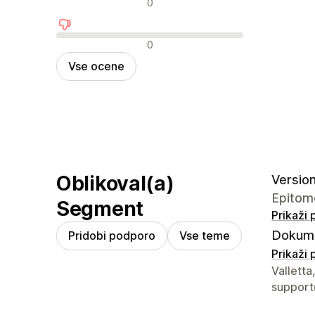
0
Negativne ocene
0
Vse ocene
Oblikoval(a)
Version 
Epitome
Segment
Prikaži
Dokume
Pridobi podporo
Vse teme
Prikaži
Podatki 
Valletta
suppor