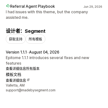
Referral Agent Playbook
Jun 29, 2026
I had issues with this theme, but the company
assisted me.
设计者：Segment
获取支持
所有模板
Version 1.1.1
•
August 04, 2026
Epitome 1.1.1 introduces several fixes and new
features
查看详细信息
所有版本
模板文档
查看详细信息
设计师联系方式
Valletta, AM
support@madebysegment.com