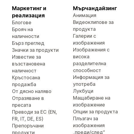
Маркетинг и
Мърчандайзинг
реализация
Анимация
Видеоклипове за
Блогове
продукта
Брояч на
Галерии с
наличности
изображения
Бърз преглед
Изображения с
Значки за продукти
висока
Известие за
разделителна
възстановена
способност
наличност
Информация за
Кръстосана
употреба
продажба
Лукбуци
От дясно наляво
Мащабиране на
Отразяване в
изображение
пресата
Опции за продукта
Преводи за ЕС (EN,
Плъзгач за
FR, IT, DE, ES)
изображения
Препоръчани
„преди/след“
продукти