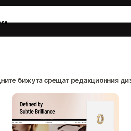
жка
ните бижута срещат редакционния диз