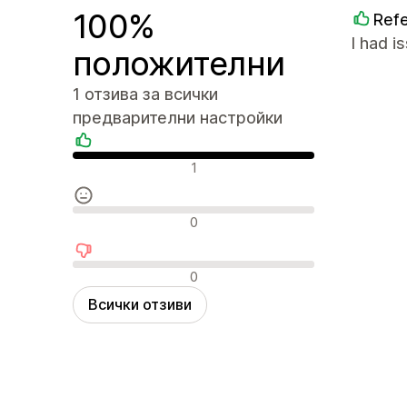
100%
Refe
I had i
положителни
1 отзива за всички
предварителни настройки
Положителни отзиви
1
Неутрални отзиви
0
Отрицателни отзиви
0
Всички отзиви