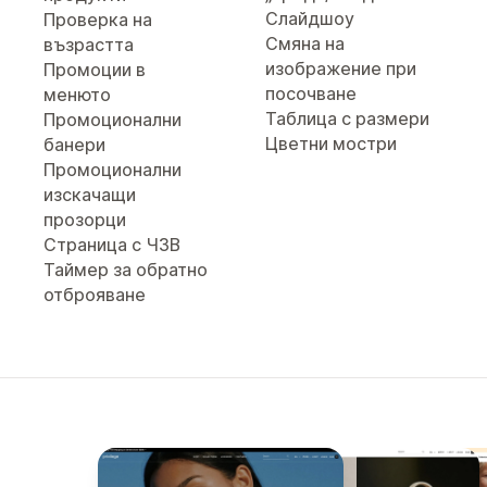
Слайдшоу
Проверка на
Смяна на
възрастта
изображение при
Промоции в
посочване
менюто
Таблица с размери
Промоционални
Цветни мостри
банери
Промоционални
изскачащи
прозорци
Страница с ЧЗВ
Таймер за обратно
отброяване