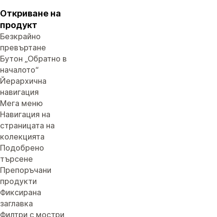
Откриване на
продукт
Безкрайно
превъртане
Бутон „Обратно в
началото“
Йерархична
навигация
Мега меню
Навигация на
страницата на
колекцията
Подобрено
търсене
Препоръчани
продукти
Фиксирана
заглавка
Филтри с мостри