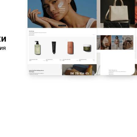
ки
шия