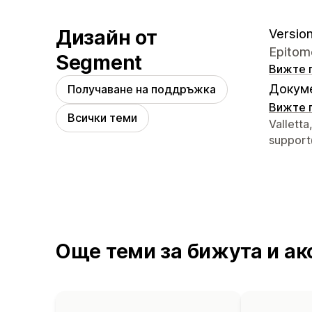
Дизайн от
Version 
Epitome
Segment
Вижте 
Докуме
Получаване на поддръжка
Вижте 
Всички теми
Данни з
Valletta
suppor
Още теми за бижута и ак