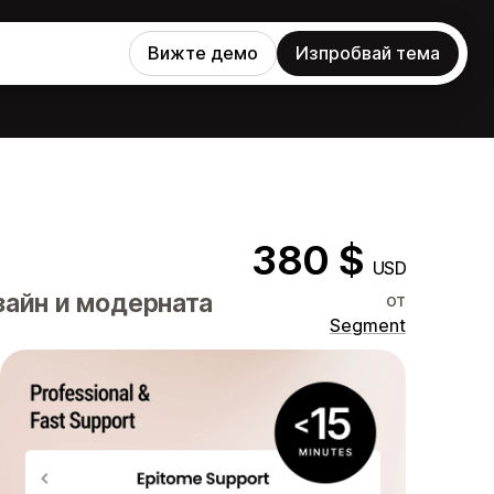
Вижте демо
Изпробвай тема
380 $
USD
айн и модерната
от
Segment