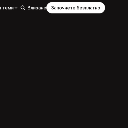
а теми
Влизане
Започнете безплатно