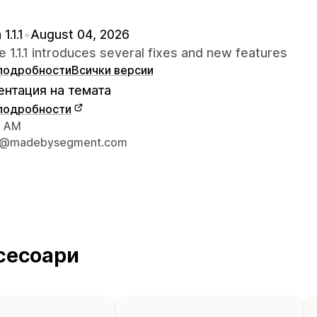
1.1.1
•
August 04, 2026
 1.1.1 introduces several fixes and new features
подробности
Всички версии
нтация на темата
подробности
а връзка с дизайнера
, AM
t@madebysegment.com
сесоари