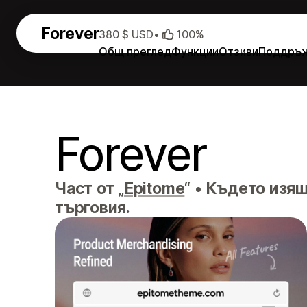
Forever
380 $ USD
•
100%
Общ преглед
Функции
Отзиви
Поддръ
Forever
Част от „
Epitome
“
•
Където изящ
търговия.