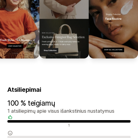
Atsiliepimai
100 % teigiamų
1 atsiliepimų apie visus išankstinius nustatymus
Teigiami atsiliepimai
1