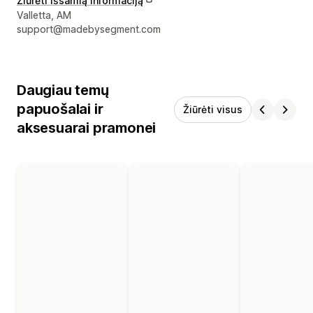
Žiūrėti išsamią informaciją
Kūrėjo kontaktiniai duomenys
Valletta, AM
support@madebysegment.com
Daugiau temų
papuošalai ir
Žiūrėti visus
aksesuarai pramonei