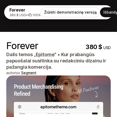
Forever
Žiūrėti demonstracinę versiją
Išbandy
380 $ USD
•
100%
Forever
380 $
USD
Dalis temos „
Epitome
“
•
Kur prabangūs
papuošalai susitinka su redakciniu dizainu ir
pažangia komercija.
autorius
Segment