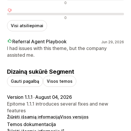
Neutralūs atsiliepimai
0
Neigiami atsiliepimai
0
Visi atsiliepimai
Referral Agent Playbook
Jun 29, 2026
I had issues with this theme, but the company
assisted me.
Dizainą sukūrė Segment
Gauti pagalbą
Visos temos
Version 1.1.1
•
August 04, 2026
Epitome 1.1.1 introduces several fixes and new
features
Žiūrėti išsamią informaciją
Visos versijos
Temos dokumentacija