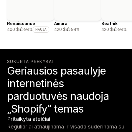
Renaissance
Amara
Beatnik
420 $
94%
420 $
94%
400 $
94%
NAUJA
SUKURTA PREKYBAI
Geriausios pasaulyje
internetinės
parduotuvės naudoja
„Shopify“ temas
Pritaikyta ateičiai
Reguliariai atnaujinama ir visada suderinama su