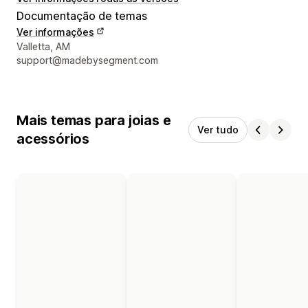
Documentação de temas
Ver informações
Informações de contato do designer
Valletta, AM
support@madebysegment.com
Mais temas para joias e
Ver tudo
acessórios