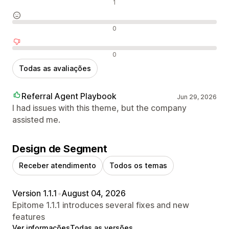
Avaliações positivas
1
Avaliações neutras
0
Avaliações negativas
0
Todas as avaliações
Referral Agent Playbook
Jun 29, 2026
I had issues with this theme, but the company
assisted me.
Design de Segment
Receber atendimento
Todos os temas
Version 1.1.1
•
August 04, 2026
Epitome 1.1.1 introduces several fixes and new
features
Ver informações
Todas as versões