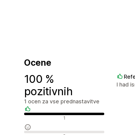
Ocene
100 %
Refe
I had i
pozitivnih
1 ocen za vse prednastavitve
Pozitivne ocene
1
Nevtralne ocene