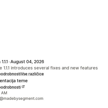
1.1.1
•
August 04, 2026
 1.1.1 introduces several fixes and new features
 podrobnosti
Vse različice
ntacija teme
 podrobnosti
za stik z oblikovalcem
, AM
t@madebysegment.com