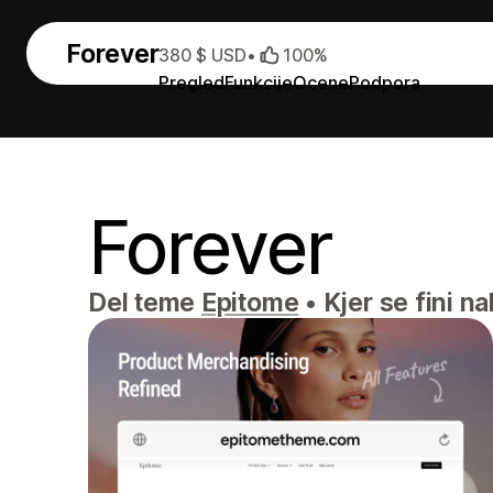
Forever
380 $ USD
•
100%
Pregled
Funkcije
Ocene
Podpora
Forever
Del teme
Epitome
•
Kjer se fini n