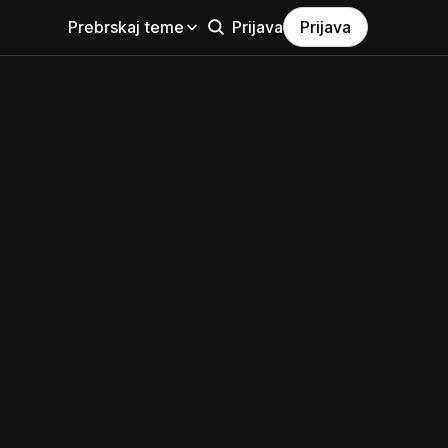
Prebrskaj teme
Prijava
Prijava