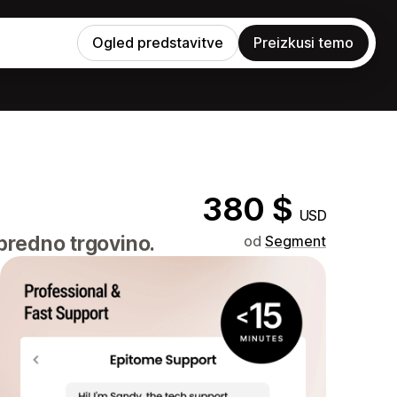
Ogled predstavitve
Preizkusi temo
380 $
USD
apredno trgovino.
od
Segment