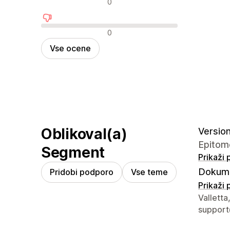
0
Negativne ocene
0
Vse ocene
Oblikoval(a)
Version 
Epitome
Segment
Prikaži
Dokume
Pridobi podporo
Vse teme
Prikaži
Podatki 
Valletta
suppor