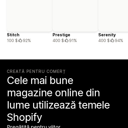
Stitch
Prestige
Serenity
100 $
92%
400 $
91%
400 $
94%
CREATĂ PENTRU COMERȚ
Cele mai bune
magazine online din
lume utilizează temele
Shopify
Pregătită pentru viitor