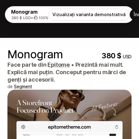
Monogram
Vizualizați varianta demonstrativă
În
380 $ USD
•
100%
Monogram
380 $
USD
Face parte din
Epitome
•
Prezintă mai mult.
Explică mai puțin. Conceput pentru mărci de
genți și accesorii.
de
Segment