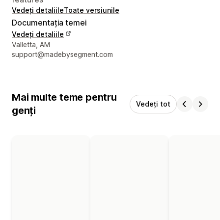
Vedeți detaliile
Toate versiunile
Documentația temei
Vedeți detaliile
Detaliile de contact ale designerului
Valletta, AM
support@madebysegment.com
Mai multe teme pentru
Vedeți tot
genți