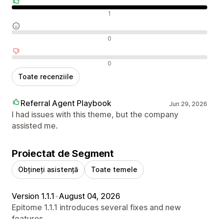
Recenzii pozitive
1
Recenzii neutre
0
Recenzii negative
0
Toate recenziile
Referral Agent Playbook
Jun 29, 2026
I had issues with this theme, but the company
assisted me.
Proiectat de Segment
Obțineți asistență
Toate temele
Version 1.1.1
•
August 04, 2026
Epitome 1.1.1 introduces several fixes and new
features