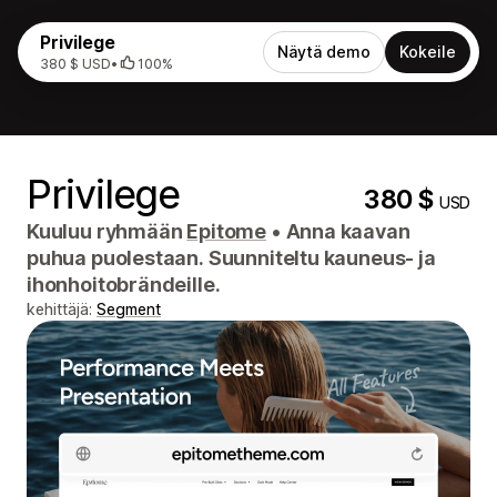
Privilege
Näytä demo
Kokeile
380 $ USD
•
100%
Privilege
380 $
USD
Kuuluu ryhmään
Epitome
•
Anna kaavan
puhua puolestaan. Suunniteltu kauneus- ja
ihonhoitobrändeille.
kehittäjä:
Segment