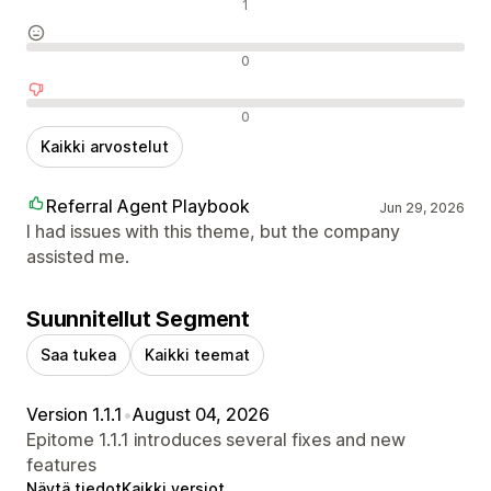
Positiiviset arvostelut
1
Neutraalit arvostelut
0
Negatiiviset arvostelut
0
Kaikki arvostelut
Referral Agent Playbook
Jun 29, 2026
I had issues with this theme, but the company
assisted me.
Suunnitellut Segment
Saa tukea
Kaikki teemat
Version 1.1.1
•
August 04, 2026
Epitome 1.1.1 introduces several fixes and new
features
Näytä tiedot
Kaikki versiot