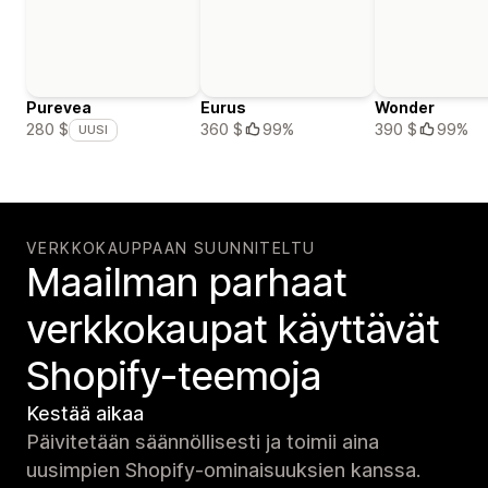
Purevea
Eurus
Wonder
360 $
99%
390 $
99%
280 $
UUSI
VERKKOKAUPPAAN SUUNNITELTU
Maailman parhaat
verkko­kaupat käyttävät
Shopify-teemoja
Kestää aikaa
Päivitetään säännöllisesti ja toimii aina
uusimpien Shopify-ominaisuuksien kanssa.