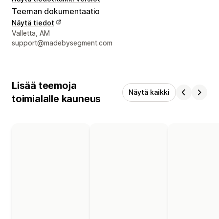
Teeman dokumentaatio
Näytä tiedot
Suunnittelijan yhteystiedot
Valletta, AM
support@madebysegment.com
Lisää teemoja
Näytä kaikki
toimialalle kauneus