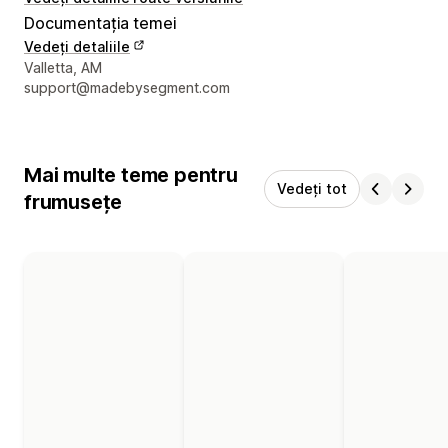
Documentația temei
Vedeți detaliile
Detaliile de contact ale designerului
Valletta, AM
support@madebysegment.com
Mai multe teme pentru
Vedeți tot
frumusețe