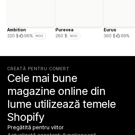
Ambition
Purevea
Eurus
360 $
99%
320 $
96%
280 $
NOU
NOU
CREATĂ PENTRU COMERȚ
Cele mai bune
magazine online din
lume utilizează temele
Shopify
Pregătită pentru viitor