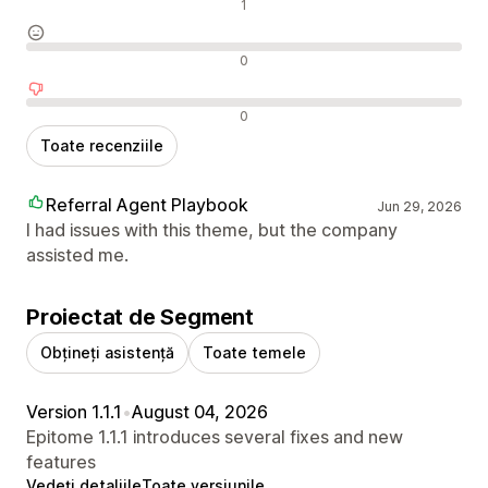
Recenzii pozitive
1
Recenzii neutre
0
Recenzii negative
0
Toate recenziile
Referral Agent Playbook
Jun 29, 2026
I had issues with this theme, but the company
assisted me.
Proiectat de Segment
Obțineți asistență
Toate temele
Version 1.1.1
•
August 04, 2026
Epitome 1.1.1 introduces several fixes and new
features
Vedeți detaliile
Toate versiunile