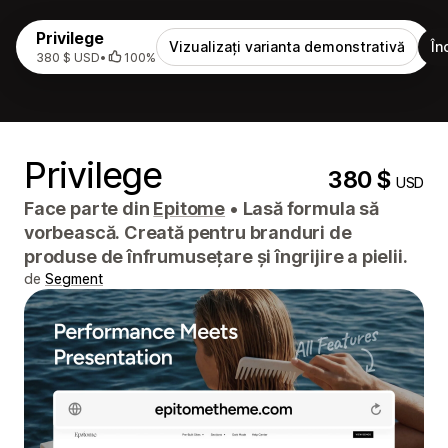
Privilege
Vizualizați varianta demonstrativă
În
380 $ USD
•
100%
Privilege
380 $
USD
Face parte din
Epitome
•
Lasă formula să
vorbească. Creată pentru branduri de
produse de înfrumusețare și îngrijire a pielii.
de
Segment