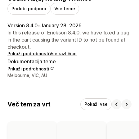
Pridobi podporo
Vse teme
Version 8.4.0
•
January 28, 2026
In this release of Erickson 8.4.0, we have fixed a bug
in the cart causing the variant ID to not be found at
checkout.
Prikaži podrobnosti
Vse različice
Dokumentacija teme
Prikaži podrobnosti
Podatki za stik z oblikovalcem
Melbourne, VIC, AU
Več tem za vrt
Pokaži vse