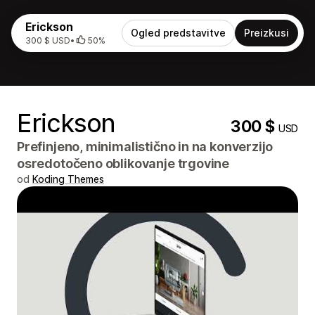
Erickson
Ogled predstavitve
Preizkusi
300 $ USD
•
50%
Erickson
300 $
USD
Prefinjeno, minimalistično in na konverzijo
osredotočeno oblikovanje trgovine
od
Koding Themes