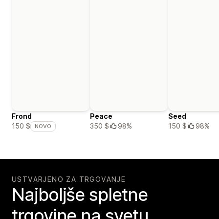
Frond
Peace
Seed
350 $
98%
150 $
98%
150 $
NOVO
USTVARJENO ZA TRGOVANJE
Najboljše spletne
trgovine na svetu