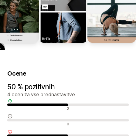
Ocene
50 % pozitivnih
4 ocen za vse prednastavitve
Pozitivne ocene
2
Nevtralne ocene
0