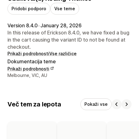
Pridobi podporo
Vse teme
Version 8.4.0
•
January 28, 2026
In this release of Erickson 8.4.0, we have fixed a bug
in the cart causing the variant ID to not be found at
checkout.
Prikaži podrobnosti
Vse različice
Dokumentacija teme
Prikaži podrobnosti
Podatki za stik z oblikovalcem
Melbourne, VIC, AU
Več tem za lepota
Pokaži vse