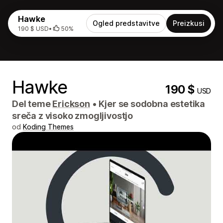
Hawke
Ogled predstavitve
Preizkusi
190 $ USD
•
50%
Hawke
190 $
USD
Del teme
Erickson
•
Kjer se sodobna estetika
sreča z visoko zmogljivostjo
od
Koding Themes