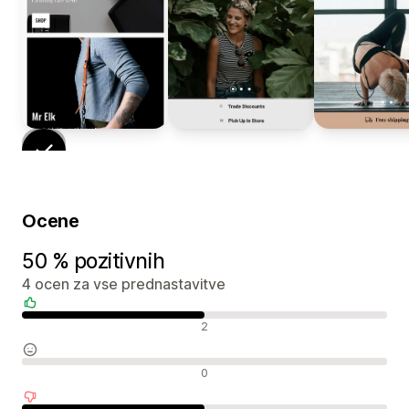
Ocene
50 % pozitivnih
4 ocen za vse prednastavitve
Pozitivne ocene
2
Nevtralne ocene
0