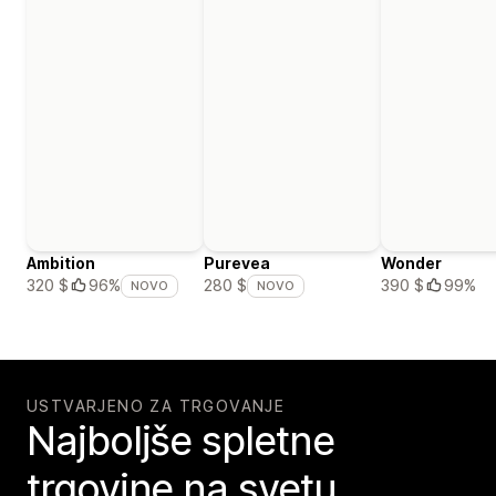
Ambition
Purevea
Wonder
390 $
99%
320 $
96%
280 $
NOVO
NOVO
USTVARJENO ZA TRGOVANJE
Najboljše spletne
trgovine na svetu