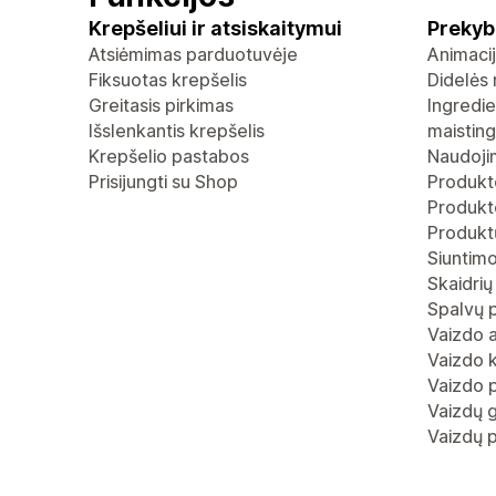
Krepšeliui ir atsiskaitymui
Prekyb
Atsiėmimas parduotuvėje
Animaci
Fiksuotas krepšelis
Didelės 
Greitasis pirkimas
Ingredie
Išslenkantis krepšelis
maistin
Krepšelio pastabos
Naudoji
Prisijungti su Shop
Produkt
Produkto
Produktų
Siuntimo
Skaidrių
Spalvų 
Vaizdo 
Vaizdo 
Vaizdo p
Vaizdų g
Vaizdų p