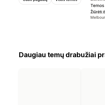
Temos 
Žiūrėti 
Kūrėjo k
Melbour
Daugiau temų drabužiai p