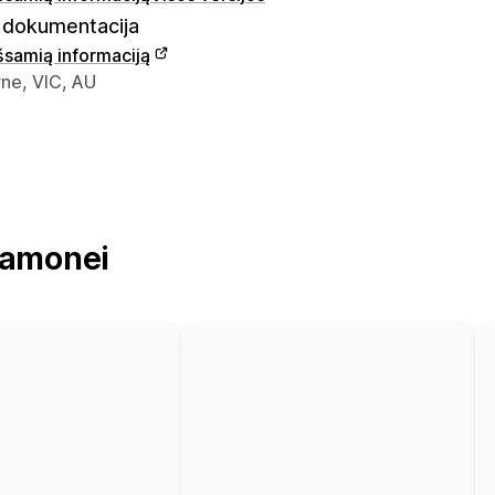
dokumentacija
išsamią informaciją
ontaktiniai duomenys
ne, VIC, AU
ramonei