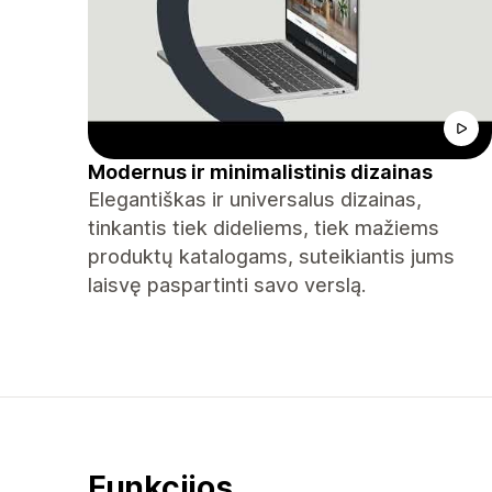
Modernus ir minimalistinis dizainas
Elegantiškas ir universalus dizainas,
tinkantis tiek dideliems, tiek mažiems
produktų katalogams, suteikiantis jums
laisvę paspartinti savo verslą.
Funkcijos