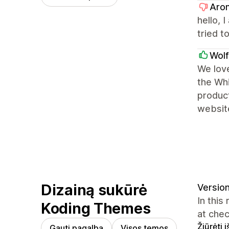
Aro
hello, 
tried t
Wolf
We love
the Whi
product
website
Dizainą sukūrė
Version
In this
Koding Themes
at chec
Žiūrėti 
Gauti pagalbą
Visos temos