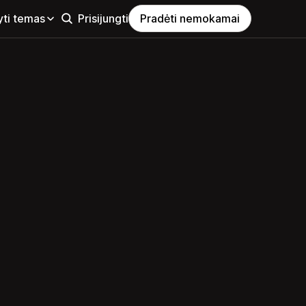
yti temas
Prisijungti
Pradėti nemokamai