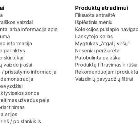
ai
Produktų atradimui
ja
Fiksuota antraštė
raiškos vaizdai
Išplėstinis meniu
ntai arba informacija apie
Kolekcijos puslapio navigac
gumą
Lankytojo kelias
mo informacija
Mygtukas „Atgal į viršų“
o parinktys
Neseniai peržiūrėta
 skirtukai
Patobulinta paieška
 vaizdo įrašai
Produktų filtravimas ir rūši
 / pristatymo informacija
Rekomenduojami produkta
 demonstracija
Vaizdinių pavyzdžių filtrai
pavyzdžiai
aktyviosios zonos
keitimas užvedus pelę
riartinimas
alerijos
rieš / po slankiklis