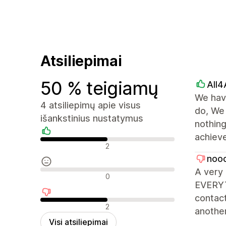
Atsiliepimai
50 % teigiamų
All4
We have
4 atsiliepimų apie visus
do, We
išankstinius nustatymus
nothing
achieve
Teigiami atsiliepimai
2
nooc
A very 
Neutralūs atsiliepimai
0
EVERYTH
contact
Neigiami atsiliepimai
2
another
Visi atsiliepimai