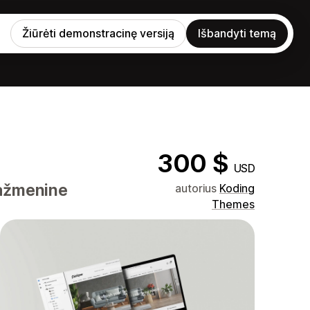
Žiūrėti demonstracinę versiją
Išbandyti temą
300 $
USD
mažmenine
autorius
Koding
Themes