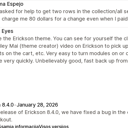
ma Espejo
I asked for help to get two rows in the collection/all
o charge me 80 dollars for a change even when I pai
 Eyes
 the Erickson theme. You can see for yourself the c
ley Mai (theme creator) video on Erickson to pick up 
s on the cart, etc. Very easy to turn modules on or 
 very quickly. Unbelievably good, fast back up from
 8.4.0
•
January 28, 2026
 release of Erickson 8.4.0, we have fixed a bug in the
kout.
išsamią informaciją
Visos versijos