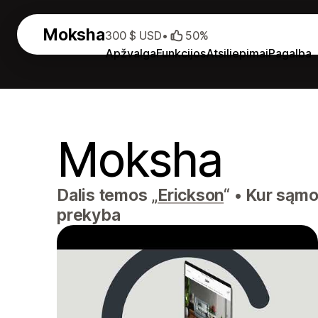
Moksha
300 $ USD
•
50%
Apžvalga
Funkcijos
Atsiliepimai
Pagalba
Moksha
Dalis temos „
Erickson
“
•
Kur sąmon
prekyba