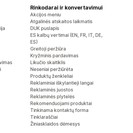
Rinkodarai ir konvertavimui
Akcijos meniu
Atgalinės atskaitos laikmatis
ija
DUK puslapis
ES kalbų vertimai (EN, FR, IT, DE,
ES)
Greitoji peržiūra
Kryžminis pardavimas
avimas
Likučio skaitiklis
i
Neseniai peržiūrėta
Produktų ženkleliai
Reklaminiai iškylantieji langai
Reklaminės juostos
Reklaminės plytelės
Rekomenduojami produktai
Tinkinama kontaktų forma
Tinklaraščiai
Žiniasklaidos dėmesys