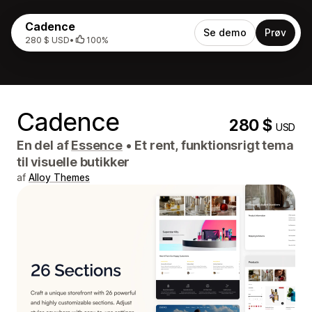
Cadence
Se demo
Prøv
280 $ USD
•
100%
Cadence
280 $
USD
En del af
Essence
•
Et rent, funktionsrigt tema
til visuelle butikker
af
Alloy Themes