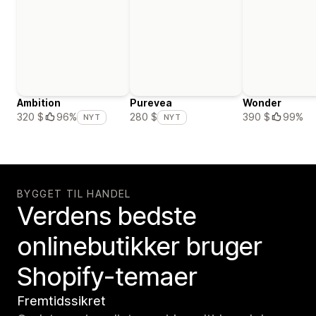
Ambition
Purevea
Wonder
390 $
99%
320 $
96%
280 $
NYT
NYT
BYGGET TIL HANDEL
Verdens bedste
onlinebutikker bruger
Shopify-temaer
Fremtidssikret