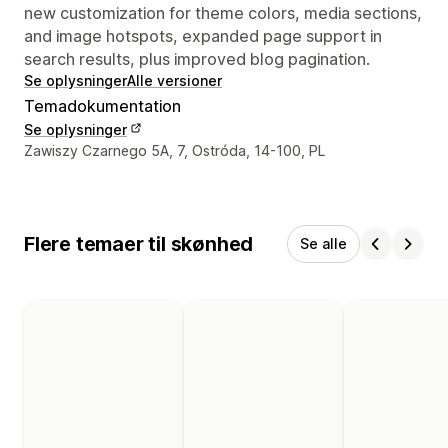
new customization for theme colors, media sections,
and image hotspots, expanded page support in
search results, plus improved blog pagination.
Se oplysninger
Alle versioner
Temadokumentation
Se oplysninger
Se kontaktoplysninger
Zawiszy Czarnego 5A, 7, Ostróda, 14-100, PL
Flere temaer til skønhed
Se alle