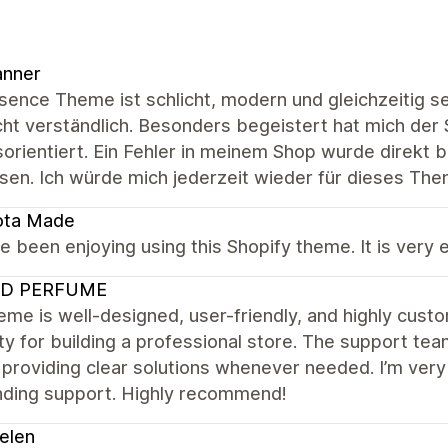
anner
ence Theme ist schlicht, modern und gleichzeitig seh
cht verständlich. Besonders begeistert hat mich der S
sorientiert. Ein Fehler in meinem Shop wurde direkt
sen. Ich würde mich jederzeit wieder für dieses Th
ota Made
 been enjoying using this Shopify theme. It is very 
D PERFUME
eme is well-designed, user-friendly, and highly custo
lity for building a professional store. The support tea
providing clear solutions whenever needed. I’m ver
nding support. Highly recommend!
elen