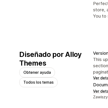
Perfec
store, 
You to 
Diseñado por Alloy
Version
This up
Themes
sectio
paginat
Obtener ayuda
Ver deta
Todos los temas
Docume
Ver deta
Detalles
Zawiszy