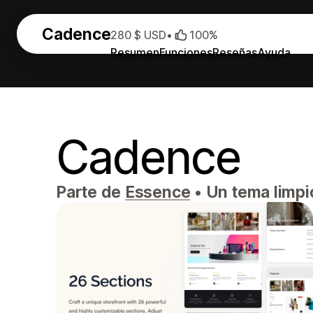
Cadence
280 $ USD
•
100%
Resumen
Funciones
Reseñas
Ayuda
Cadence
Parte de
Essence
•
Un tema limpio