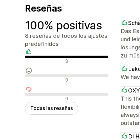
Reseñas
100% positivas
Sch
Das Ess
8 reseñas de todos los ajustes
und lei
predefinidos
lösung
zu müs
Reseñas positivas
8
Lak
We have
Reseñas neutras
0
OXY
Reseñas negativas
This th
0
flexibi
Todas las reseñas
always 
outsta
Di H