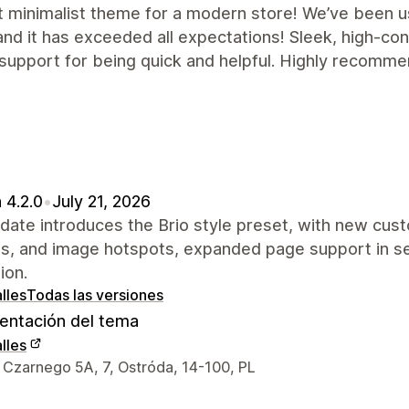
t minimalist theme for a modern store! We’ve been u
and it has exceeded all expectations! Sleek, high-co
support for being quick and helpful. Highly recomm
 4.2.0
•
July 21, 2026
date introduces the Brio style preset, with new cus
ns, and image hotspots, expanded page support in se
ion.
lles
Todas las versiones
ntación del tema
lles
 de contacto del diseñador
 Czarnego 5A, 7, Ostróda, 14-100, PL