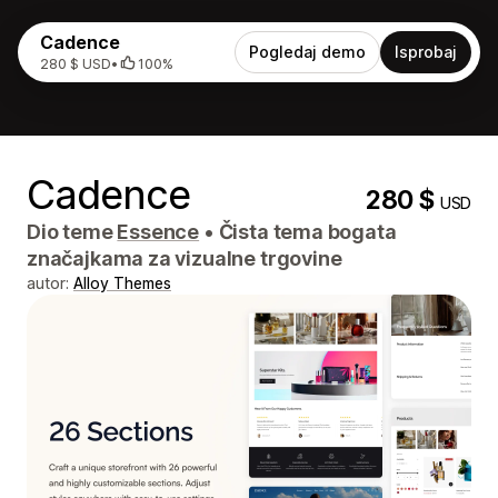
Cadence
Pogledaj demo
Isprobaj
280 $ USD
•
100%
Cadence
280 $
USD
Dio teme
Essence
•
Čista tema bogata
značajkama za vizualne trgovine
autor:
Alloy Themes