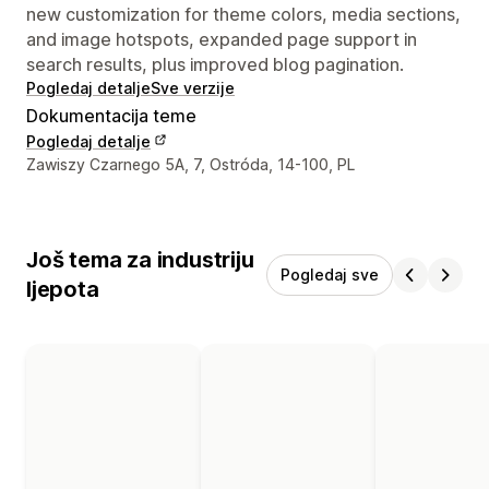
new customization for theme colors, media sections,
and image hotspots, expanded page support in
search results, plus improved blog pagination.
Pogledaj detalje
Sve verzije
Dokumentacija teme
Pogledaj detalje
Podaci za kontakt dizajnera
Zawiszy Czarnego 5A, 7, Ostróda, 14-100, PL
Još tema za industriju
Pogledaj sve
ljepota