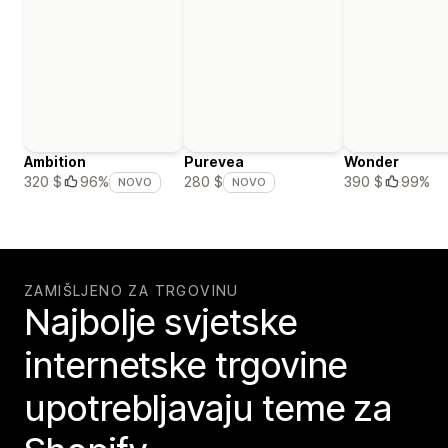
Ambition
Purevea
Wonder
390 $
99%
320 $
96%
280 $
NOVO
NOVO
ZAMIŠLJENO ZA TRGOVINU
Najbolje svjetske
internetske trgovine
upotrebljavaju teme za