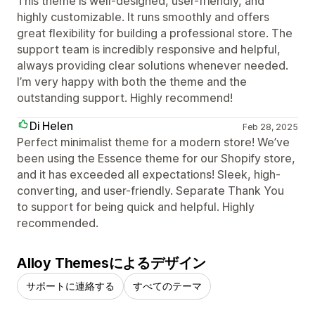
This theme is well-designed, user-friendly, and
highly customizable. It runs smoothly and offers
great flexibility for building a professional store. The
support team is incredibly responsive and helpful,
always providing clear solutions whenever needed.
I’m very happy with both the theme and the
outstanding support. Highly recommend!
Di Helen
Feb 28, 2025
Perfect minimalist theme for a modern store! We’ve
been using the Essence theme for our Shopify store,
and it has exceeded all expectations! Sleek, high-
converting, and user-friendly. Separate Thank You
to support for being quick and helpful. Highly
recommended.
Alloy Themesによるデザイン
サポートに連絡する
すべてのテーマ