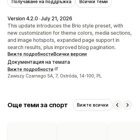
Получаване на поддръжка
Всички теми
Version 4.2.0
•
July 21, 2026
This update introduces the Brio style preset, with
new customization for theme colors, media sections,
and image hotspots, expanded page support in
search results, plus improved blog pagination.
Вижте подробности
Всички версии
Документация на темата
Вижте подробности
Данни за връзка с дизайнера
Zawiszy Czarnego 5A, 7, Ostróda, 14-100, PL
Още теми за спорт
Вижте всички