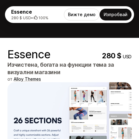
Essence
Вижте демо
Изпробвай
280 $ USD
•
100%
Essence
280 $
USD
Изчистена, богата на функции тема за
визуални магазини
от
Alloy Themes