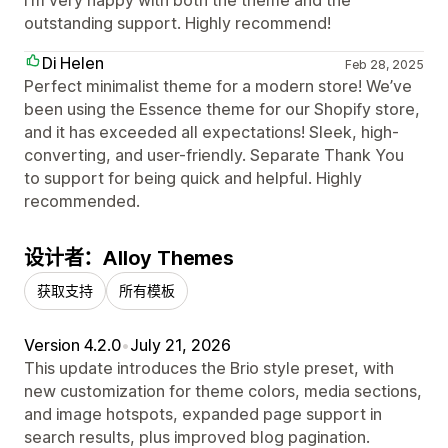
I’m very happy with both the theme and the
outstanding support. Highly recommend!
Di Helen
Feb 28, 2025
Perfect minimalist theme for a modern store! We’ve
been using the Essence theme for our Shopify store,
and it has exceeded all expectations! Sleek, high-
converting, and user-friendly. Separate Thank You
to support for being quick and helpful. Highly
recommended.
设计者：Alloy Themes
获取支持
所有模板
Version 4.2.0
•
July 21, 2026
This update introduces the Brio style preset, with
new customization for theme colors, media sections,
and image hotspots, expanded page support in
search results, plus improved blog pagination.