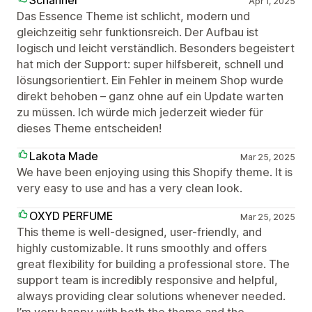
Schanner
Apr 1, 2025
Das Essence Theme ist schlicht, modern und
gleichzeitig sehr funktionsreich. Der Aufbau ist
logisch und leicht verständlich. Besonders begeistert
hat mich der Support: super hilfsbereit, schnell und
lösungsorientiert. Ein Fehler in meinem Shop wurde
direkt behoben – ganz ohne auf ein Update warten
zu müssen. Ich würde mich jederzeit wieder für
dieses Theme entscheiden!
Lakota Made
Mar 25, 2025
We have been enjoying using this Shopify theme. It is
very easy to use and has a very clean look.
OXYD PERFUME
Mar 25, 2025
This theme is well-designed, user-friendly, and
highly customizable. It runs smoothly and offers
great flexibility for building a professional store. The
support team is incredibly responsive and helpful,
always providing clear solutions whenever needed.