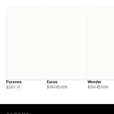
Purevea
Eurus
Wonder
$360
99%
$390
99%
$280
新