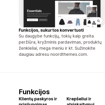
Funkcijos, sukurtos konvertuoti
Su daugybe funkcijų, tokių kaip greita
peržiūra, kryžminis pardavimas, produktų
ženkleliai, mega meniu ir kt. Sužinokite
daugiau adresu noordthemes.com.
Funkcijos
Klientų paskyros ir
Krepšeliui ir
prisijungimas
atsiskaitymui