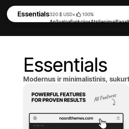
Essentials
320 $ USD
•
100%
Apžvalga
Funkcijos
Atsiliepimai
Pagal
Essentials
Modernus ir minimalistinis, sukurt