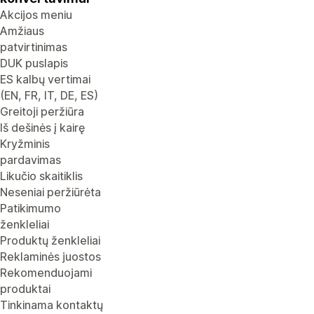
Akcijos meniu
Amžiaus
patvirtinimas
DUK puslapis
ES kalbų vertimai
(EN, FR, IT, DE, ES)
Greitoji peržiūra
Iš dešinės į kairę
Kryžminis
pardavimas
Likučio skaitiklis
Neseniai peržiūrėta
Patikimumo
ženkleliai
Produktų ženkleliai
Reklaminės juostos
Rekomenduojami
produktai
Tinkinama kontaktų