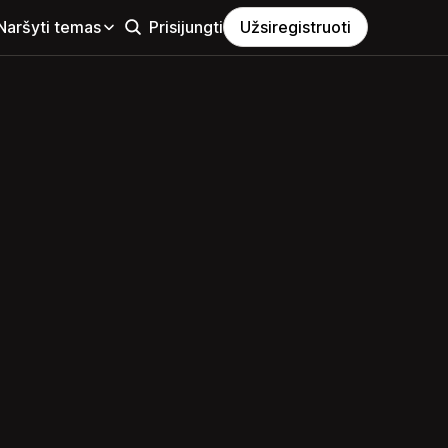
Naršyti temas
Prisijungti
Užsiregistruoti