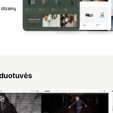
 dizainų
rduotuvės