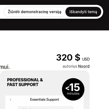
Žiūrėti demonstracinę versiją
Išbandyti temą
320 $
USD
mui.
autorius
Noord