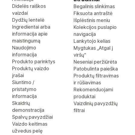
Didelės raiškos
Begalinis slinkimas
vaizdai
Fiksuota antraštė
Dydžių lentelė
Išplėstinis meniu
Ingredientai arba
Kolekcijos puslapio
informacija apie
navigacija
maistingumą
Lankytojo kelias
Naudojimo
Mygtukas „Atgal į
informacija
viršų“
Produkto parinktys
Neseniai peržiūrėta
Produktų vaizdo
Patobulinta paieška
įrašai
Produktų filtravimas
Siuntimo /
ir rūšiavimas
pristatymo
Rekomenduojami
informacija
produktai
Skaidrių
Vaizdinių pavyzdžių
demonstracija
filtrai
Spalvų pavyzdžiai
Vaizdo keitimas
užvedus pelę