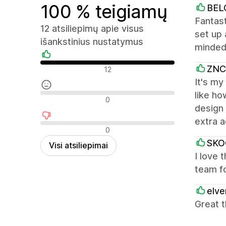
100 % teigiamų
BEL
Fantast
12 atsiliepimų apie visus
set up 
išankstinius nustatymus
minded,
Teigiami atsiliepimai
ZNC
12
It's my
like ho
Neutralūs atsiliepimai
0
design 
extra 
Neigiami atsiliepimai
0
SKO
Visi atsiliepimai
I love 
team fo
elv
Great t