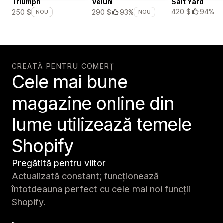
Triumph
Velum
Salt Yard
420 $
94%
250 $
290 $
93%
NOU
NOU
CREATĂ PENTRU COMERȚ
Cele mai bune
magazine online din
lume utilizează temele
Shopify
Pregătită pentru viitor
Actualizată constant; funcționează
întotdeauna perfect cu cele mai noi funcții
Shopify.