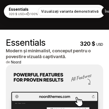
Essentials
Vizualizați varianta demonstrativă
În
320 $ USD
•
100%
Essentials
320 $
USD
Modern și minimalist, conceput pentru o
povestire vizuală captivantă.
de
Noord