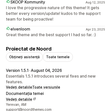
SKOOP Kommunity
Aug 12, 2025
I love the progressive nature of this theme! It gets
better every version/update! kudos to the support
team for being proactive!
elvenloom
Apr 23, 2025
Great theme and the best support I had so far. :)
Proiectat de Noord
Obțineți asistență
Toate temele
Version 1.5.1
•
August 04, 2026
Essentials 1.5.1 introduces several fixes and new
features.
Vedeți detaliile
Toate versiunile
Documentația temei
Vedeți detaliile
Detaliile de contact ale designerului
Yerevan, AM
support@noordthemes.com