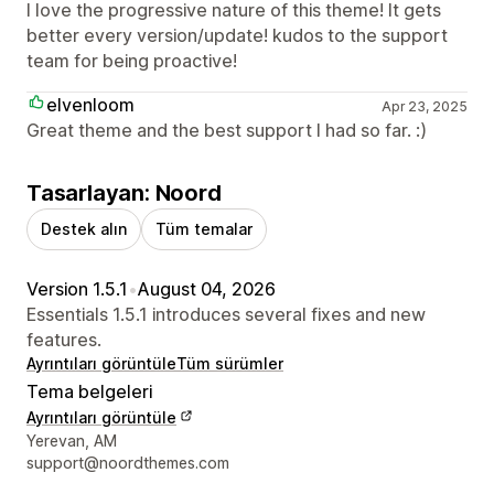
I love the progressive nature of this theme! It gets
better every version/update! kudos to the support
team for being proactive!
elvenloom
Apr 23, 2025
Great theme and the best support I had so far. :)
Tasarlayan: Noord
Destek alın
Tüm temalar
Version 1.5.1
•
August 04, 2026
Essentials 1.5.1 introduces several fixes and new
features.
Ayrıntıları görüntüle
Tüm sürümler
Tema belgeleri
Ayrıntıları görüntüle
Tasarımcı iletişim bilgileri
Yerevan, AM
support@noordthemes.com