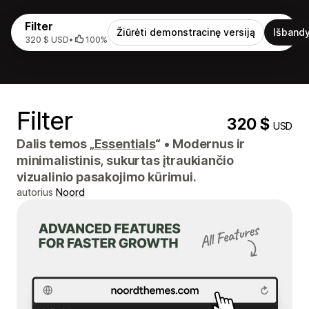
Filter
Žiūrėti demonstracinę versiją
Išbandy
320 $ USD
•
100%
Filter
320 $
USD
Dalis temos „
Essentials
“
•
Modernus ir
minimalistinis, sukurtas įtraukiančio
vizualinio pasakojimo kūrimui.
autorius
Noord