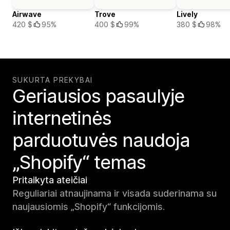
Airwave
Trove
Lively
420 $
95%
400 $
99%
380 $
98%
SUKURTA PREKYBAI
Geriausios pasaulyje
internetinės
parduotuvės naudoja
„Shopify“ temas
Pritaikyta ateičiai
Reguliariai atnaujinama ir visada suderinama su
naujausiomis „Shopify“ funkcijomis.