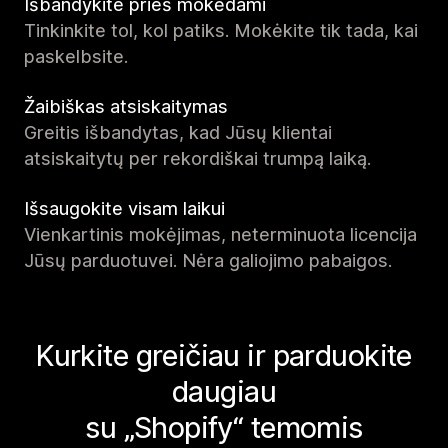
Išbandykite prieš mokėdami
Tinkinkite tol, kol patiks. Mokėkite tik tada, kai
paskelbsite.
Žaibiškas atsiskaitymas
Greitis išbandytas, kad Jūsų klientai
atsiskaitytų per rekordiškai trumpą laiką.
Išsaugokite visam laikui
Vienkartinis mokėjimas, neterminuota licencija
Jūsų parduotuvei. Nėra galiojimo pabaigos.
Kurkite greičiau ir parduokite
daugiau
su „Shopify“ temomis