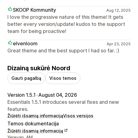
SKOOP Kommunity
Aug 12, 2025
I love the progressive nature of this theme! It gets
better every version/update! kudos to the support
team for being proactive!
elvenloom
Apr 23, 2025
Great theme and the best support I had so far. :)
Dizainą sukūrė Noord
Gauti pagalbą
Visos temos
Version 1.5.1
•
August 04, 2026
Essentials 1.5.1 introduces several fixes and new
features.
Žiūrėti išsamią informaciją
Visos versijos
Temos dokumentacija
Žiūrėti išsamią informaciją
Kūrėjo kontaktiniai duomenys
Yerevan, AM