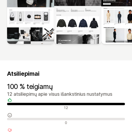
Atsiliepimai
100 % teigiamų
12 atsiliepimų apie visus išankstinius nustatymus
Teigiami atsiliepimai
12
Neutralūs atsiliepimai
0