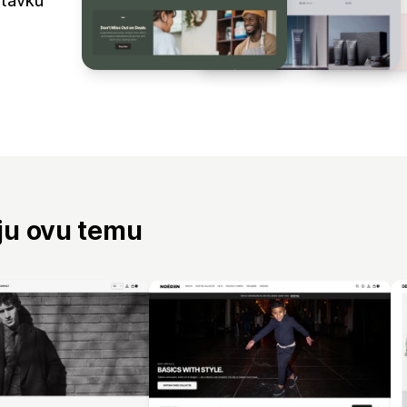
stavku
aju ovu temu