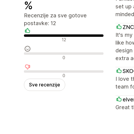
%
set up 
minded,
Recenzije za sve gotove
postavke: 12
ZNC
It's my
Pozitivne recenzije
12
like ho
design 
Neutralne recenzije
0
extra 
SKO
Negativne recenzije
0
I love 
Sve recenzije
team fo
elv
Great t