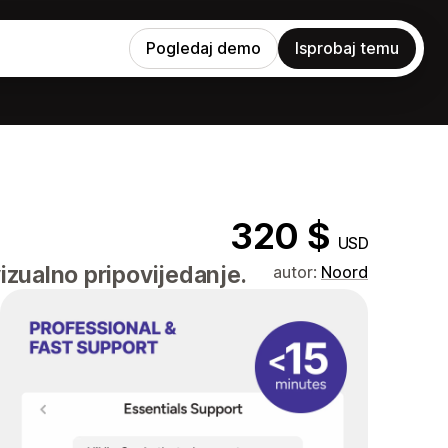
Pogledaj demo
Isprobaj temu
320 $
USD
izualno pripovijedanje.
autor:
Noord