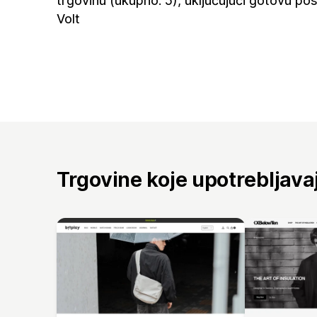
trgovinu (ukupno: 5), uključujući gotovu po
Volt
Trgovine koje upotrebljav