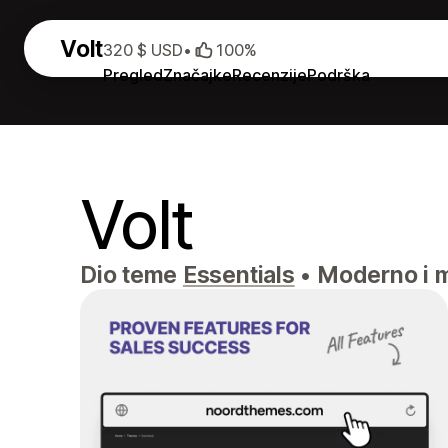
Volt
320 $ USD
•
100%
Pregled
Značajke
Recenzije
Podrška
Volt
Dio teme
Essentials
•
Moderno i mi