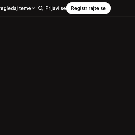
regledaj teme
Prijavi se
Registrirajte se