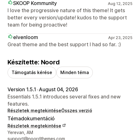
SKOOP Kommunity
Aug 12, 2025
I love the progressive nature of this theme! It gets
better every version/update! kudos to the support
team for being proactive!
elvenloom
Apr 23, 2025
Great theme and the best support I had so far. :)
Készítette: Noord
Támogatás kérése
Minden téma
Version 1.5.1
•
August 04, 2026
Essentials 1.5.1 introduces several fixes and new
features.
Részletek megtekintése
Összes verzió
Témadokumentáció
Részletek megtekintése
Dizájner kapcsolattartási adatai
Yerevan, AM
support@noordthemes.com