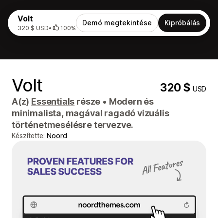
Volt
Demó megtekintése
Kipróbálás
320 $ USD
•
100%
Volt
320 $
USD
A(z)
Essentials
része
•
Modern és
minimalista, magával ragadó vizuális
történetmesélésre tervezve.
Készítette:
Noord