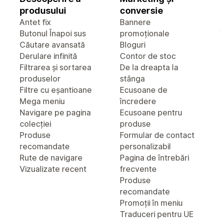
produsului
conversie
Antet fix
Bannere
Butonul Înapoi sus
promoționale
Căutare avansată
Bloguri
Derulare infinită
Contor de stoc
Filtrarea și sortarea
De la dreapta la
produselor
stânga
Filtre cu eșantioane
Ecusoane de
Mega meniu
încredere
Navigare pe pagina
Ecusoane pentru
colecției
produse
Produse
Formular de contact
recomandate
personalizabil
Rute de navigare
Pagina de întrebări
Vizualizate recent
frecvente
Produse
recomandate
Promoții în meniu
Traduceri pentru UE