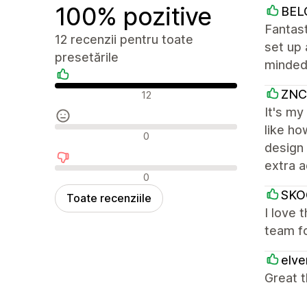
100% pozitive
BEL
Fantast
12 recenzii pentru toate
set up 
presetările
minded,
Recenzii pozitive
ZNC
12
It's my
like ho
Recenzii neutre
0
design 
extra 
Recenzii negative
0
SKO
Toate recenziile
I love 
team fo
elv
Great t