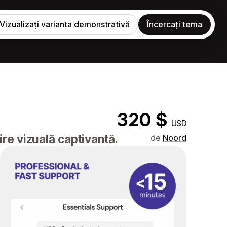
Vizualizați varianta demonstrativă
Încercați tema
320 $
USD
re vizuală captivantă.
de
Noord