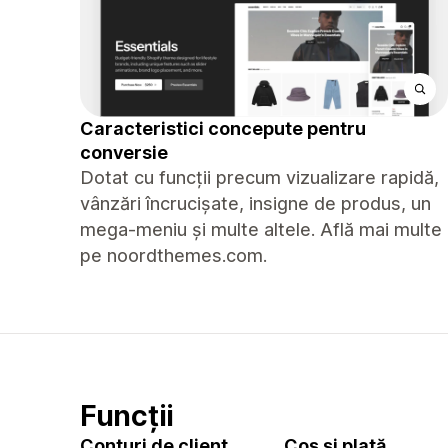
Caracteristici concepute pentru
conversie
Dotat cu funcții precum vizualizare rapidă,
vânzări încrucișate, insigne de produs, un
mega-meniu și multe altele. Află mai multe
pe noordthemes.com.
Funcții
Conturi de client
Coș și plată