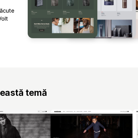
făcute
olt
ceastă temă