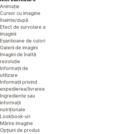
Animație
Cursor cu imagine
înainte/după
Efect de survolare a
imaginii
Eșantioane de culori
Galerii de imagini
Imagini de înaltă
rezoluție
Informații de
utilizare
Informații privind
expedierea/livrarea
Ingrediente sau
informații
nutriționale
Lookbook-uri
Mărire imagine
Opțiuni de produs