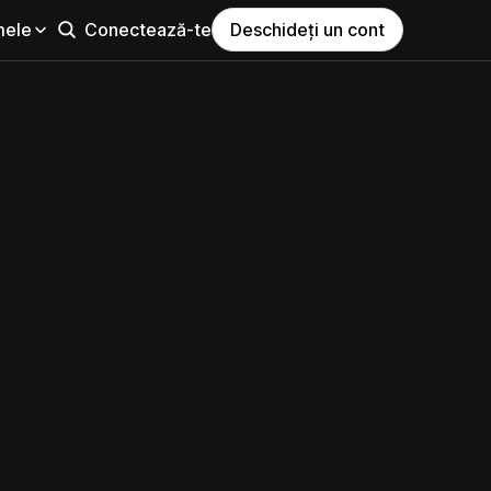
mele
Conectează-te
Deschideți un cont