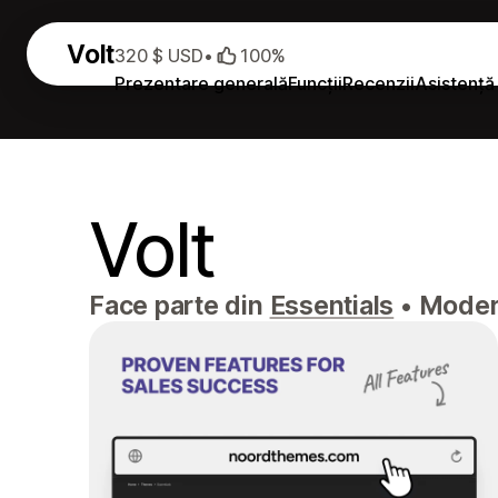
Volt
320 $ USD
•
100%
Prezentare generală
Funcții
Recenzii
Asistență
Volt
Face parte din
Essentials
•
Modern 