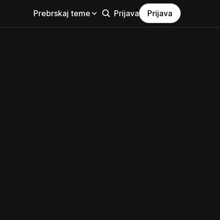
Prebrskaj teme
Prijava
Prijava