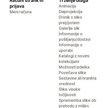
Računi strank in
Trženje blaga
prijava
Animacija
Diaprojekcija
Meni računa
Drsnik s sliko
prej/potem
Galerije slik
Informacije o
pošiljanju/dostavi
Informacije o
uporabi
Katalogi z novimi
kolekcijami
Možnosti izdelka
Povečava slike
Sestavine ali hranilna
vrednost
Slike visoke
ločljivosti
Sprememba slike ob
prehodu z miško