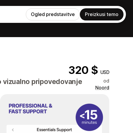
Ogled predstavitve
Preizkusi temo
320 $
USD
o vizualno pripovedovanje
od
Noord