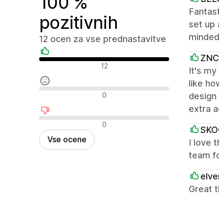
100 %
Fantast
pozitivnih
set up 
minded,
12 ocen za vse prednastavitve
ZNC
Pozitivne ocene
12
It's my
like ho
Nevtralne ocene
0
design 
extra 
Negativne ocene
0
SKO
Vse ocene
I love 
team fo
elv
Great t