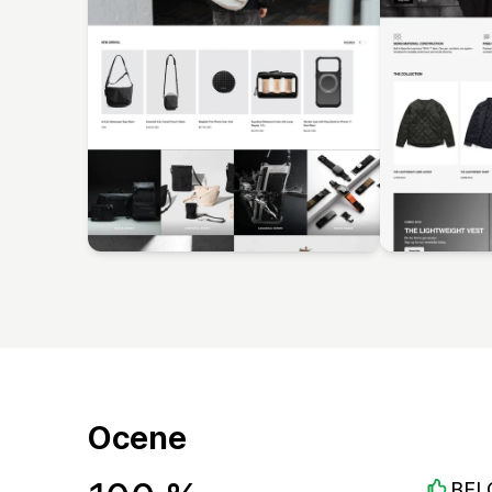
Ocene
BEL