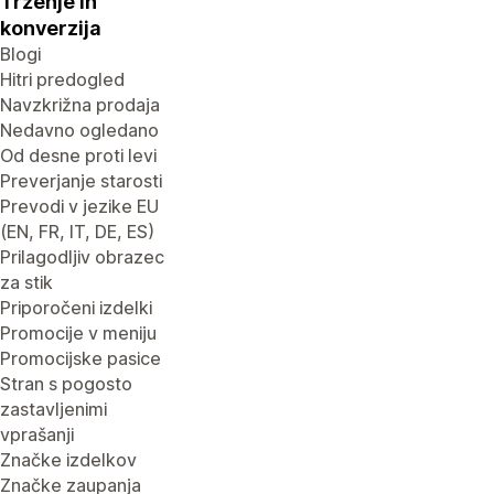
Trženje in
konverzija
Blogi
Hitri predogled
Navzkrižna prodaja
Nedavno ogledano
Od desne proti levi
Preverjanje starosti
Prevodi v jezike EU
(EN, FR, IT, DE, ES)
Prilagodljiv obrazec
za stik
Priporočeni izdelki
Promocije v meniju
Promocijske pasice
Stran s pogosto
zastavljenimi
vprašanji
Značke izdelkov
Značke zaupanja