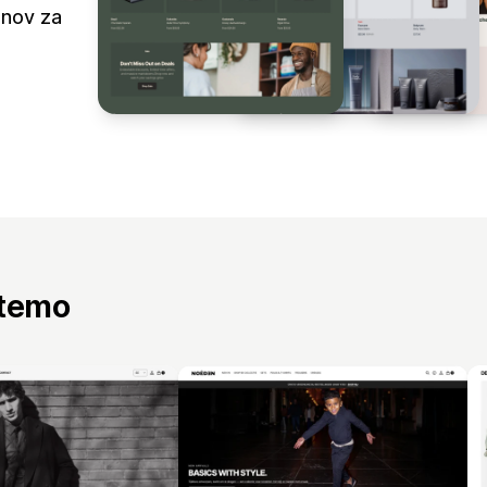
jnov za
 temo