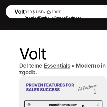
Volt
320 $ USD
•
100%
Pregled
Funkcije
Ocene
Podpora
Volt
Del teme
Essentials
•
Moderno in 
zgodb.