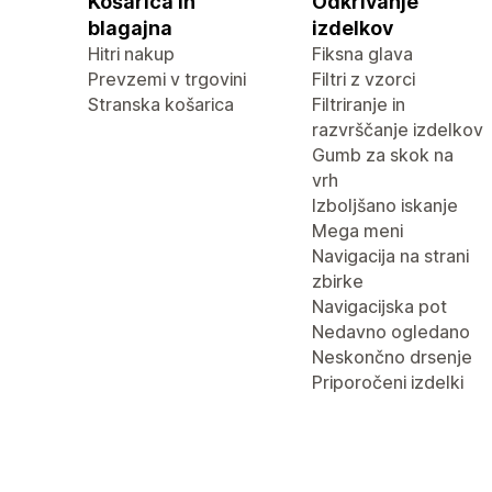
Košarica in
Odkrivanje
blagajna
izdelkov
Hitri nakup
Fiksna glava
Prevzemi v trgovini
Filtri z vzorci
Stranska košarica
Filtriranje in
razvrščanje izdelkov
Gumb za skok na
vrh
Izboljšano iskanje
Mega meni
Navigacija na strani
zbirke
Navigacijska pot
Nedavno ogledano
Neskončno drsenje
Priporočeni izdelki