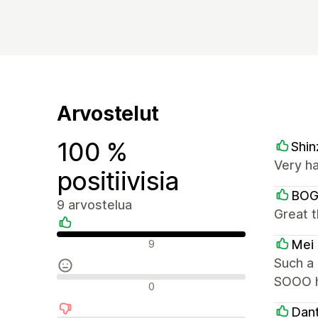
Arvostelut
100 %
Shin
Very h
positiivisia
BO
9 arvostelua
Great 
Positiiviset arvostelut
Mei
9
Such a
SOOO he
Neutraalit arvostelut
0
Dan