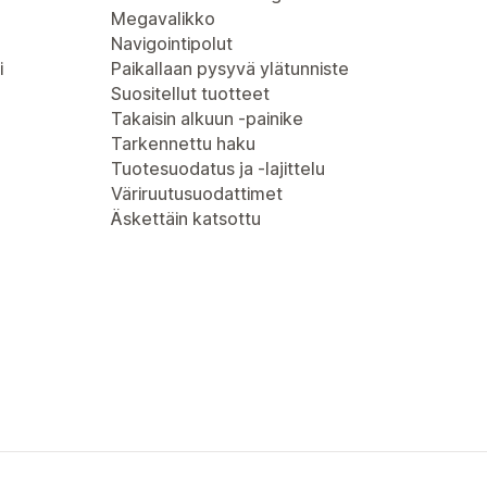
Megavalikko
Navigointipolut
i
Paikallaan pysyvä ylätunniste
Suositellut tuotteet
Takaisin alkuun -painike
Tarkennettu haku
Tuotesuodatus ja -lajittelu
Väriruutusuodattimet
Äskettäin katsottu