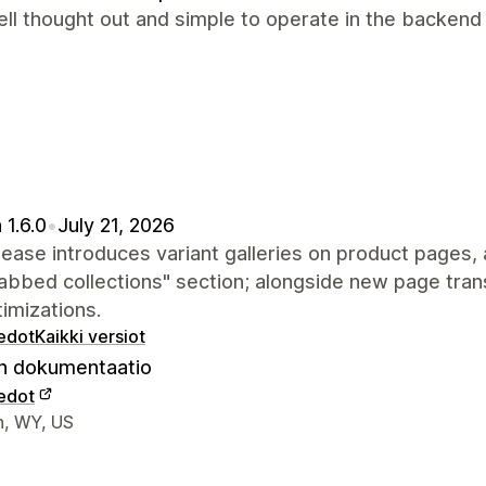
ll thought out and simple to operate in the backend
 1.6.0
•
July 21, 2026
lease introduces variant galleries on product pages, a
bbed collections" section; alongside new page tran
imizations.
iedot
Kaikki versiot
 dokumentaatio
iedot
elijan yhteystiedot
n, WY, US