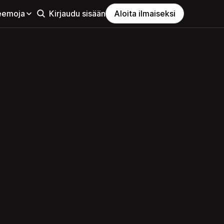
eemoja
Kirjaudu sisään
Aloita ilmaiseksi