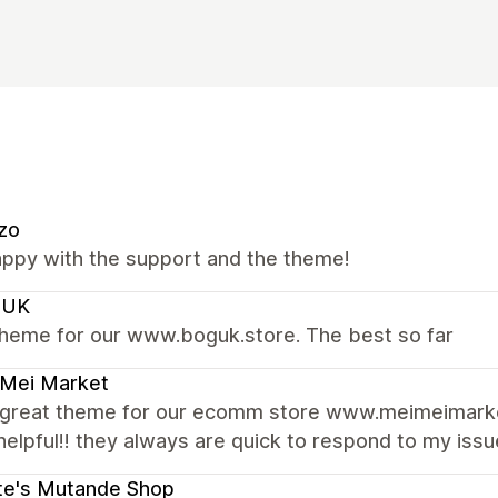
zo
appy with the support and the theme!
GUK
theme for our www.boguk.store. The best so far
 Mei Market
 great theme for our ecomm store www.meimeimarke
lpful!! they always are quick to respond to my issu
te's Mutande Shop