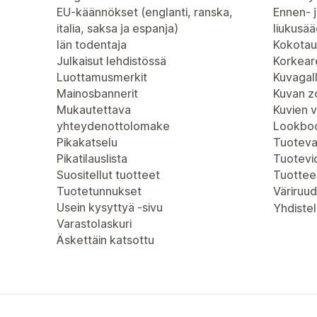
EU-käännökset (englanti, ranska,
Ennen- j
italia, saksa ja espanja)
liukusää
Iän todentaja
Kokotau
Julkaisut lehdistössä
Korkeare
Luottamusmerkit
Kuvagall
Mainosbannerit
Kuvan 
Mukautettava
Kuvien 
yhteydenottolomake
Lookboo
Pikakatselu
Tuoteva
Pikatilauslista
Tuotevi
Suositellut tuotteet
Tuottee
Tuotetunnukset
Väriruud
Usein kysyttyä -sivu
Yhdistel
Varastolaskuri
Äskettäin katsottu