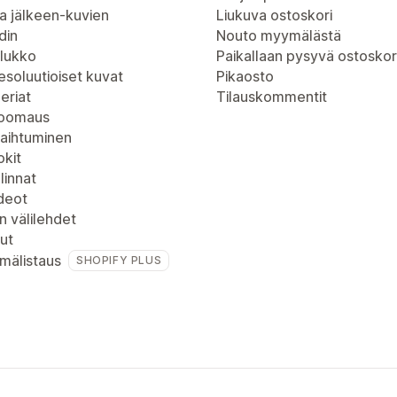
a jälkeen-kuvien
Liukuva ostoskori
din
Nouto myymälästä
lukko
Paikallaan pysyvä ostoskor
soluutioiset kuvat
Pikaosto
eriat
Tilauskommentit
zoomaus
vaihtuminen
kit
linnat
deot
n välilehdet
ut
mälistaus
SHOPIFY PLUS