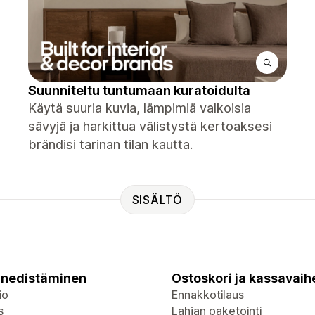
Suunniteltu tuntumaan kuratoidulta
Käytä suuria kuvia, lämpimiä valkoisia
sävyjä ja harkittua välistystä kertoaksesi
brändisi tarinan tilan kautta.
SISÄLTÖ
nedistäminen
Ostoskori ja kassavaih
io
Ennakkotilaus
s
Lahjan paketointi