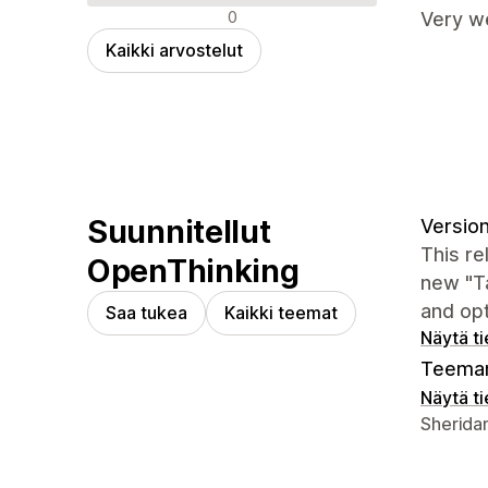
Negatiiviset arvostelut
0
Very we
Kaikki arvostelut
Suunnitellut
Version
This re
OpenThinking
new "Ta
and opt
Saa tukea
Kaikki teemat
Näytä t
Teeman
Näytä t
Suunnitt
Sherida