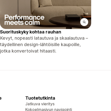
Suorituskyky kohtaa rauhan
Kevyt, nopeasti latautuva ja skaalautuva –
täydellinen design-lähtöisille kaupoille,
jotka konvertoivat hitaasti.
e
Tuotetutkinta
Jatkuva vieritys
Kokoelmasivun navigointi