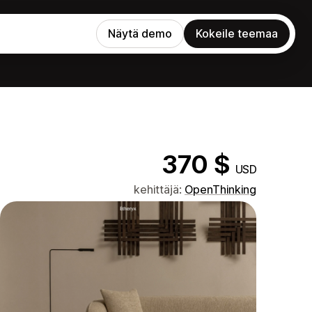
Näytä demo
Kokeile teemaa
370 $
USD
kehittäjä:
OpenThinking