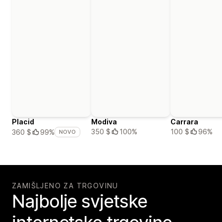
Placid
Modiva
Carrara
350 $
100%
100 $
96%
360 $
99%
NOVO
ZAMIŠLJENO ZA TRGOVINU
Najbolje svjetske