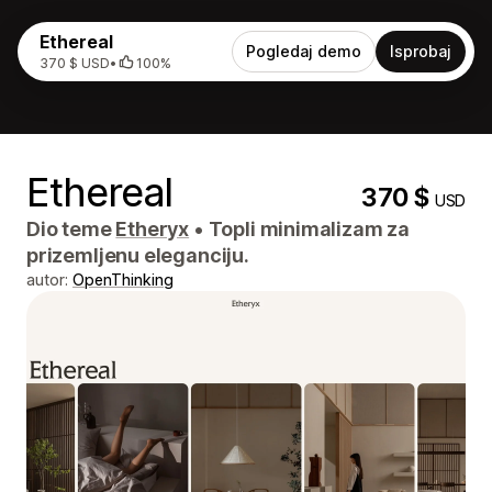
Ethereal
Pogledaj demo
Isprobaj
370 $ USD
•
100%
Ethereal
370 $
USD
Dio teme
Etheryx
•
Topli minimalizam za
prizemljenu eleganciju.
autor:
OpenThinking