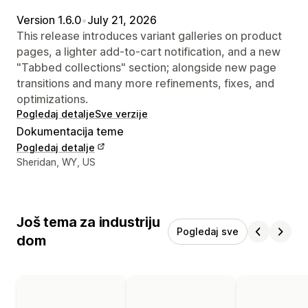
Version 1.6.0
•
July 21, 2026
This release introduces variant galleries on product
pages, a lighter add-to-cart notification, and a new
"Tabbed collections" section; alongside new page
transitions and many more refinements, fixes, and
optimizations.
Pogledaj detalje
Sve verzije
Dokumentacija teme
Pogledaj detalje
Podaci za kontakt dizajnera
Sheridan, WY, US
Još tema za industriju
Pogledaj sve
dom