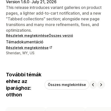
Version 1.6.0
•
July 21, 2026
This release introduces variant galleries on product
pages, a lighter add-to-cart notification, and a new
"Tabbed collections" section; alongside new page
transitions and many more refinements, fixes, and
optimizations.
Részletek megtekintése
Összes verzió
Témadokumentáció
Részletek megtekintése
Dizájner kapcsolattartási adatai
Sheridan, WY, US
További témák
ehhez az
Összes megtekintése
iparághoz:
otthon