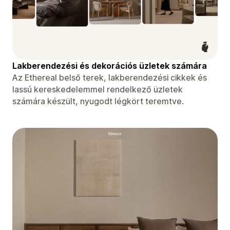
Lakberendezési és dekorációs üzletek számára
Az Ethereal belső terek, lakberendezési cikkek és
lassú kereskedelemmel rendelkező üzletek
számára készült, nyugodt légkört teremtve.