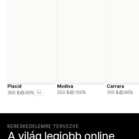
Placid
Modiva
Carrara
350 $
100%
100 $
96%
360 $
99%
ÚJ
KERESKEDELEMRE TERVEZVE
A világ legjobb online