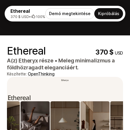
Ethereal
Demó megtekintése
Kipróbálás
370 $ USD
•
100%
Ethereal
370 $
USD
A(z)
Etheryx
része
•
Meleg minimalizmus a
földhözragadt eleganciáért.
Készítette:
OpenThinking