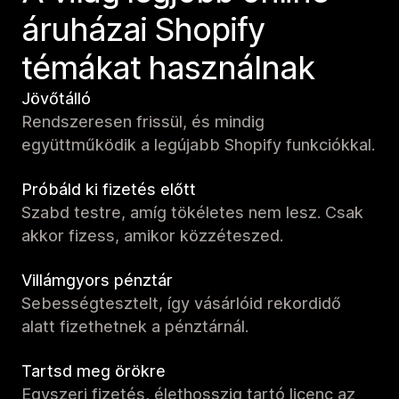
áruházai Shopify
témákat használnak
Jövőtálló
Rendszeresen frissül, és mindig
együttműködik a legújabb Shopify funkciókkal.
Próbáld ki fizetés előtt
Szabd testre, amíg tökéletes nem lesz. Csak
akkor fizess, amikor közzéteszed.
Villámgyors pénztár
Sebességtesztelt, így vásárlóid rekordidő
alatt fizethetnek a pénztárnál.
Tartsd meg örökre
Egyszeri fizetés, élethosszig tartó licenc az