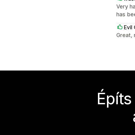
Very ha
has bee
Evil
Great, 
Építs