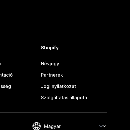
Shopify
ó
Névjegy
táció
Partnerek
össég
Jogi nyilatkozat
Szolgáltatás állapota