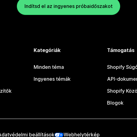
Indítsd el az ingyenes próbaidőszakot
Kategóriák
Támogatás
Minden téma
Shopify Súg
Ingyenes témák
API-dokumen
zítők
Shopify Köz
Blogok
Adatvédelmi beállítások
Webhelytérkép