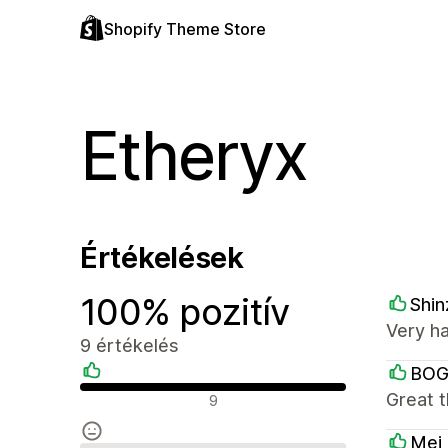
Shopify Theme Store
Etheryx
Értékelések
100% pozitív
Shin
Very h
9 értékelés
BO
Pozitív értékelések
Great 
9
Mei