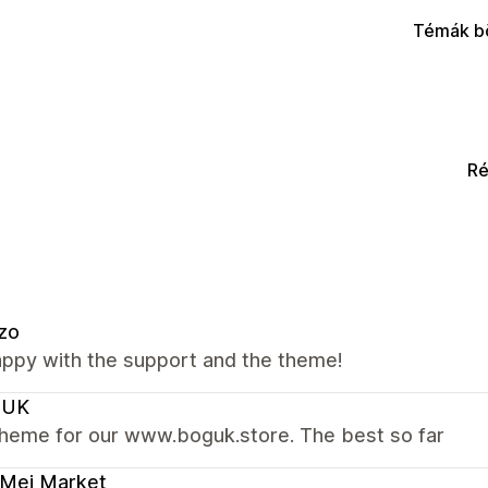
Témák b
Ré
zo
appy with the support and the theme!
GUK
theme for our www.boguk.store. The best so far
 Mei Market