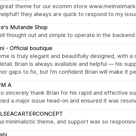
 great theme for our ecomm store www.meimeimarke
lpful!! they always are quick to respond to my issu
te's Mutande Shop
ll thought out and simple to operate in the backend
ni - Official boutique
me is truly elegant and beautifully designed, with a 
etail. Brian is always available and helpful — his sup
or gaps to fix, but I’m confident Brian will make it p
M A
to sincerely thank Brian for his rapid and effective
led a major issue head-on and ensured it was resolv
LSEACARTERCONCEPT
ful minimalistic theme, and support was so responsi
abi