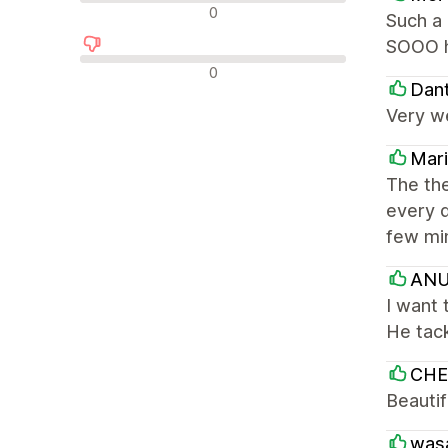
Semleges értékelések
0
Such a
SOOO he
Negatív értékelések
0
Dan
Very we
Mari
The the
every d
few min
ANU
I want 
He tack
CHE
Beauti
was