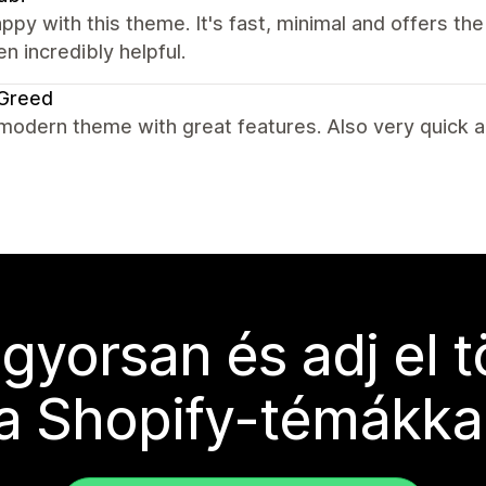
ppy with this theme. It's fast, minimal and offers t
n incredibly helpful.
 Greed
modern theme with great features. Also very quick a
 gyorsan és adj el 
a Shopify-témákka