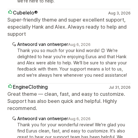
we're here to help.
Cubelelo®
Aug 3, 2026
Super-friendly theme and super excellent support,
especially Hank and Alex. Always ready to help and
support
Antwoord van ontwerper
Aug 6, 2026
Thank you so much for your kind words! 😊 We're
delighted to hear you're enjoying Eurus and that Hank
and Alex were able to help. We'll be sure to share your
feedback with them. Your support means a lot to us,
and we're always here whenever you need assistance!
EngineClothing
Jul 31, 2026
Great theme — clean, fast, and easy to customize.
Support has also been quick and helpful. Highly
recommend.
Antwoord van ontwerper
Aug 6, 2026
Thank you for your wonderful review! We're glad you
find Eurus clean, fast, and easy to customize. It's also
great to hear our support team has been helpful. We