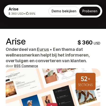
Arise
Demo bekijken
Proberen
$ 360 USD
•
99%
Arise
$ 360
USD
Onderdeel van
Eurus
•
Een thema dat
wellnessmerken helpt bij het informeren,
overtuigen en converteren van klanten.
door
BSS Commerce